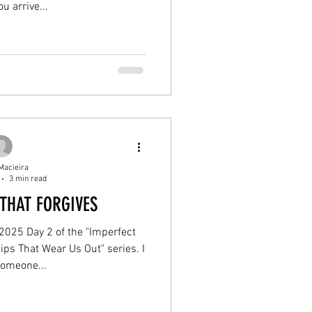
u arrive...
Macieira
3 min read
THAT FORGIVES
 2025 Day 2 of the "Imperfect
ips That Wear Us Out" series. I
omeone...