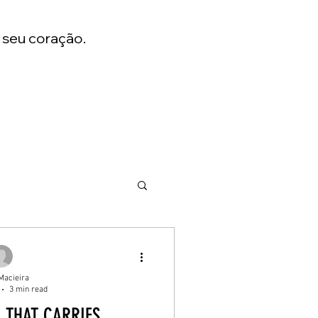
 seu coração.
Macieira
3 min read
 THAT CARRIES