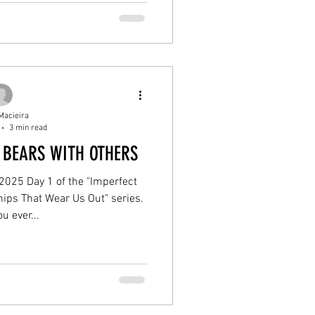
Macieira
3 min read
 BEARS WITH OTHERS
 2025 Day 1 of the "Imperfect
hips That Wear Us Out" series.
u ever...