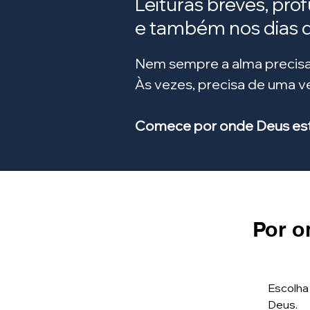
Leituras breves, pro
e também nos dias di
Nem sempre a alma precisa
Às vezes, precisa de uma 
Comece por onde Deus está
Por o
Escolha
Deus.