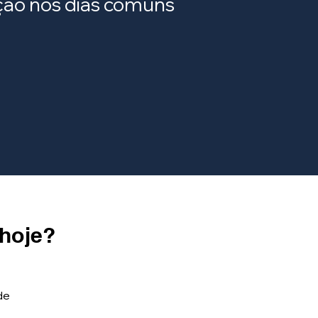
ração nos dias comuns
 hoje?
de