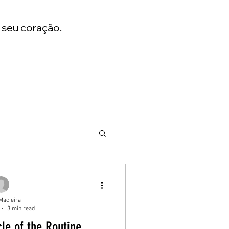
 seu coração.
Macieira
3 min read
le of the Routine