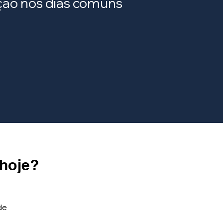
ração nos dias comuns
 hoje?
de