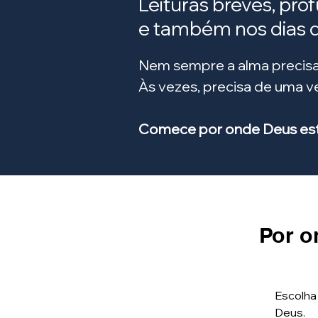
Leituras breves, pro
e também nos dias di
Nem sempre a alma precisa
Às vezes, precisa de uma 
Comece por onde Deus está
Por o
Escolha
Deus.