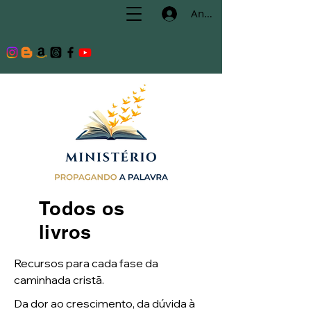
Anmelden
Todos os
livros
Recursos para cada fase da
caminhada cristã.
Da dor ao crescimento, da dúvida à