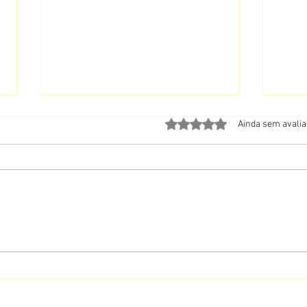
Avaliado com 0 de 5 estrela
Ainda sem avali
A Oração Que Pede Para Entrar
Não Te