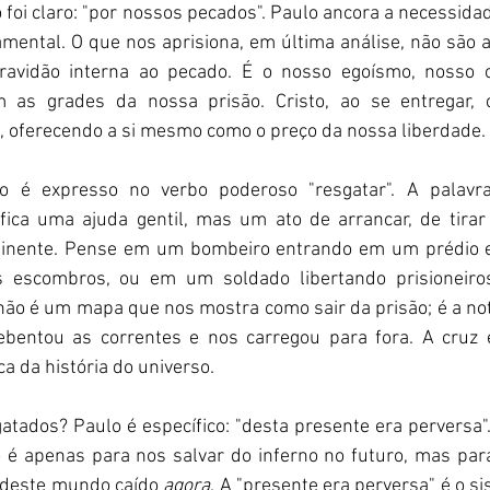
vo foi claro: "por nossos pecados". Paulo ancora a necessida
ental. O que nos aprisiona, em última análise, não são a
ravidão interna ao pecado. É o nosso egoísmo, nosso o
 as grades da nossa prisão. Cristo, ao se entregar, c
, oferecendo a si mesmo como o preço da nossa liberdade.
ifica uma ajuda gentil, mas um ato de arrancar, de tirar
iminente. Pense em um bombeiro entrando em um prédio 
s escombros, ou em um soldado libertando prisioneir
não é um mapa que nos mostra como sair da prisão; é a notí
rebentou as correntes e nos carregou para fora. A cruz 
a da história do universo.
tados? Paulo é específico: "desta presente era perversa". I
 é apenas para nos salvar do inferno no futuro, mas para
 deste mundo caído 
agora
. A "presente era perversa" é o si