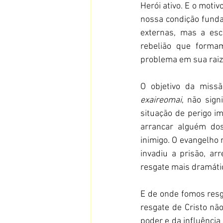
Herói ativo. E o moti
nossa condição fundam
externas, mas a esc
rebelião que formam
problema em sua raiz
exaireomai
, não sign
situação de perigo 
arrancar alguém do
inimigo. O evangelho 
invadiu a prisão, ar
resgate mais dramátic
E de onde fomos resga
resgate de Cristo não
poder e da influência