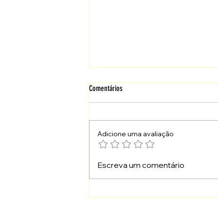
Comentários
Adicione uma avaliação
Quando o Não de Deus Também É Santo
Escreva um comentário