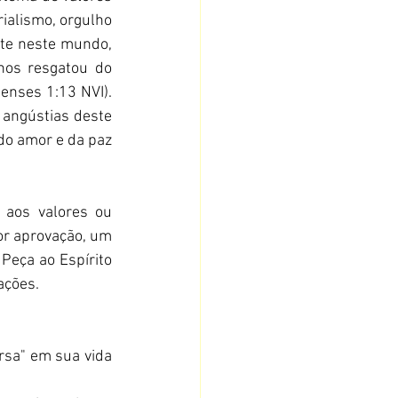
alismo, orgulho 
te neste mundo, 
nos resgatou do 
enses 1:13 NVI). 
 angústias deste 
do amor e da paz 
aos valores ou 
or aprovação, um 
 Peça ao Espírito 
ações.
sa" em sua vida 