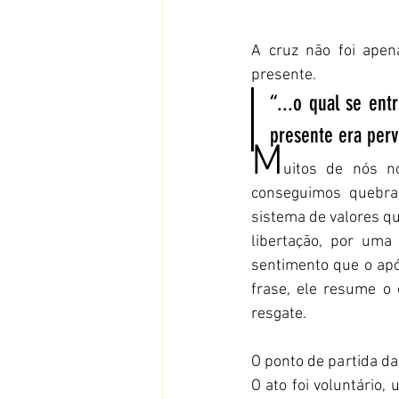
A cruz não foi ape
presente.
“...o qual se en
presente era perve
M
uitos de nós n
conseguimos quebra
sistema de valores qu
libertação, por uma
sentimento que o apó
frase, ele resume o
resgate.
O ponto de partida da
O ato foi voluntário, 