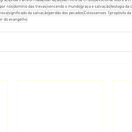
 graça
vida transformada
libertação
sacrifício de Cristo
devocional sobre a c
 por nós
domínio das trevas
vencendo o mundo
graça e salvação
teologia da 
 nova
significado da salvação
perdão dos pecados
Colossenses 1
propósito da
er do evangelho