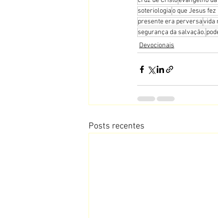
cruz de Cristo
evangelho da
soteriologia
o que Jesus fez
presente era perversa
vida
segurança da salvação.
pod
Devocionais
Posts recentes