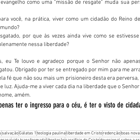
 evangelho como uma "missão de resgate" muda sua pers
para você, na prática, viver como um cidadão do Reino d
e mundo?
esgatado, por que às vezes ainda vive como se estivesse
 plenamente nessa liberdade?
s, eu Te louvo e agradeço porque o Senhor não apena
atou. Obrigado por ter se entregado por mim para me arra
ela fé que não sou mais um prisioneiro desta era perversa
e luz. Ajuda-me a viver cada dia na liberdade que o Senhor
 nome, amém.
penas ter o ingresso para o céu, é ter o visto de cidad
s
salvação
Gálatas 1
teologia paulina
liberdade em Cristo
redenção
boas nova