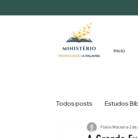
Inicio
Todos posts
Estudos Bíb
Devocionais
Caminh
Flávio Macieira
2 de 