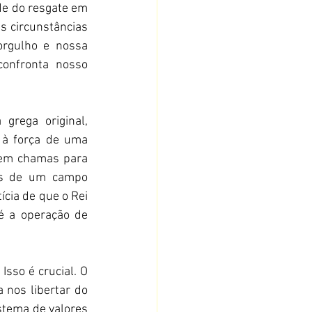
de do resgate em 
s circunstâncias 
rgulho e nossa 
onfronta nosso 
O objetivo da missão é expresso no verbo poderoso "resgatar". A palavra grega original, 
 à força de uma 
em chamas para 
os de um campo 
cia de que o Rei 
é a operação de 
sso é crucial. O 
 nos libertar do 
stema de valores 