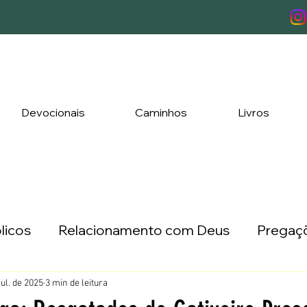
Devocionais
Caminhos
Livros
licos
Relacionamento com Deus
Pregaçõ
ada a Três
Lançamentos
jul. de 2025
3 min de leitura