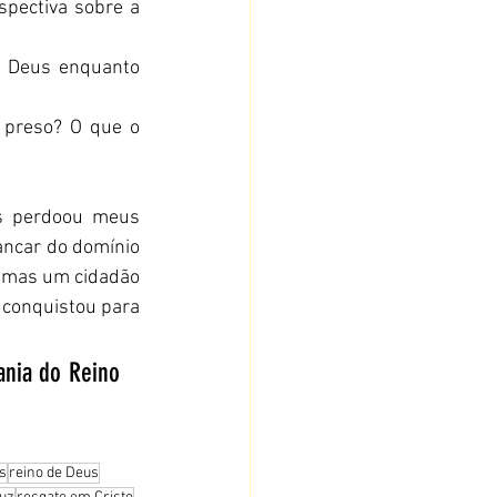
pectiva sobre a 
e Deus enquanto 
 preso? O que o 
s perdoou meus 
ncar do domínio 
, mas um cidadão 
 conquistou para 
ania do Reino 
s
reino de Deus