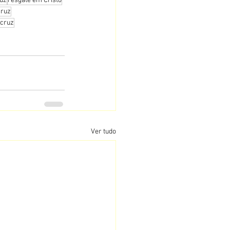
ruz
resgate em Cristo
cruz
 cruz
Ver tudo