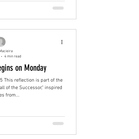
Macieira
4 min read
egins on Monday
 This reflection is part of the
ll of the Successor," inspired
s from...