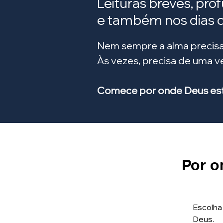
Leituras breves, pro
e também nos dias di
Nem sempre a alma precisa
Às vezes, precisa de uma 
Comece por onde Deus está
Por o
Escolha
Deus.