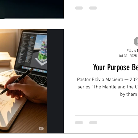
Flávio 
Jul 31, 2025
Your Purpose B
Pastor Flávio Macieira — 2025
series "The Mantle and the Ca
by theme