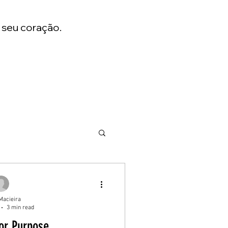
 seu coração.
Macieira
3 min read
or Purpose