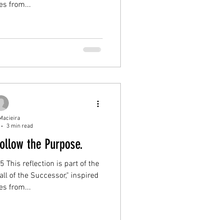
s from...
Macieira
3 min read
ollow the Purpose.
 This reflection is part of the
ll of the Successor," inspired
s from...