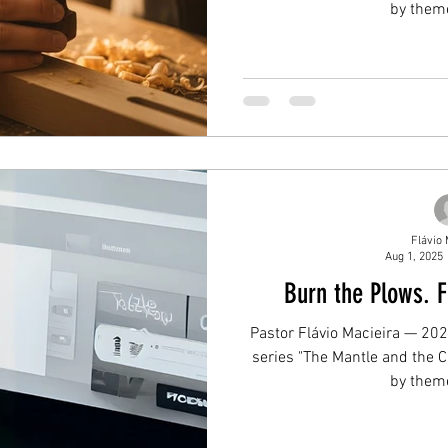
by theme
Flávio 
Aug 1, 2025
Burn the Plows. F
Pastor Flávio Macieira — 2025
series "The Mantle and the Ca
by theme