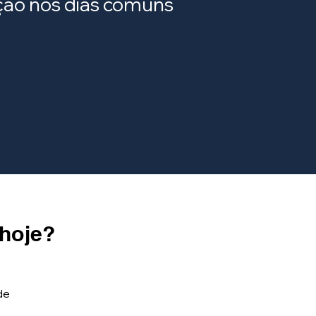
ração nos dias comuns
 hoje?
de