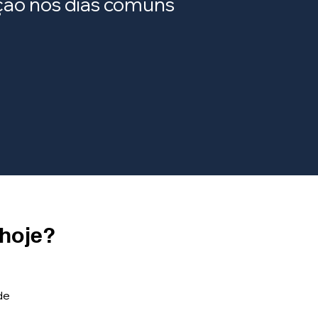
ração nos dias comuns
 hoje?
de