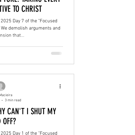
IVE TO CHRIST
- 2025 Day 7 of the "Focused
s. We demolish arguments and
nsion that...
Macieira
3 min read
HY CAN'T I SHUT MY
 OFF?
- 2025 Day 1 of the "Focused