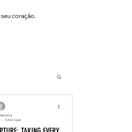
 seu coração.
Macieira
3 min read
PTURE: TAKING EVERY