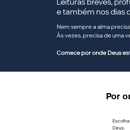
Leituras breves, pro
e também nos dias di
Nem sempre a alma precisa
Às vezes, precisa de uma 
Comece por onde Deus está
Por o
Escolha
Deus.