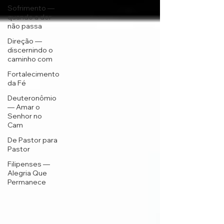
Sofrimento —
quando a dor
não passa
Direção —
discernindo o
caminho com
Fortalecimento
da Fé
Deuteronômio
— Amar o
Senhor no
Cam
De Pastor para
Pastor
Filipenses —
Alegria Que
Permanece