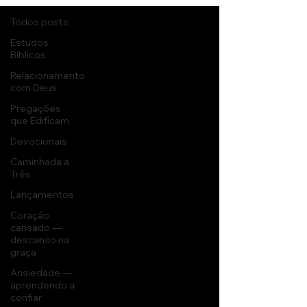
Todos posts
Estudos
Bíblicos
Relacionamento
com Deus
Pregações
que Edificam
Devocionais
Caminhada a
Três
Lançamentos
Coração
cansado —
descanso na
graça
Ansiedade —
aprendendo a
confiar