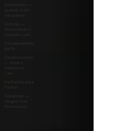
Sofrimento —
quando a dor
não passa
Direção —
discernindo o
caminho com
Fortalecimento
da Fé
Deuteronômio
— Amar o
Senhor no
Cam
De Pastor para
Pastor
Filipenses —
Alegria Que
Permanece