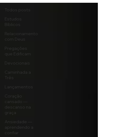
Todos posts
Estudos
Bíblicos
Relacionamento
com Deus
Pregações
que Edificam
Devocionais
Caminhada a
Três
Lançamentos
Coração
cansado —
descanso na
graça
Ansiedade —
aprendendo a
confiar