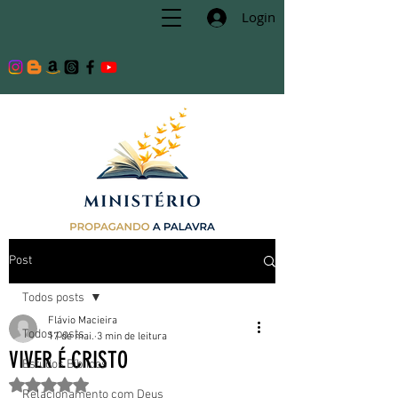
Login
Post
Todos posts
Flávio Macieira
Todos posts
17 de mai.
3 min de leitura
VIVER É CRISTO
Estudos Bíblicos
Avaliado com NaN de 5 estrelas.
Relacionamento com Deus