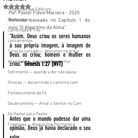
Avaliado com NaN de 5 estrelas.
Pregações que Edificam
Por: Pastor Flávio Macieira - 2025 
Devocionais
Reflexão baseada no Capítulo 1 do 
livro "O Algoritmo da Alma".
Caminhada a Três
“Assim, Deus criou os seres humanos 
Lançamentos
à sua própria imagem, à imagem de 
Coração cansado — descanso na graça
Deus os criou; homem e mulher os 
Ansiedade — aprendendo a confiar
criou.” 
Gênesis 1:27 (NVT)
Sofrimento — quando a dor não passa
Direção — discernindo o caminho com
Fortalecimento da Fé
Deuteronômio — Amar o Senhor no Cam
De Pastor para Pastor
Antes que o mundo pudesse dar uma 
Filipenses — Alegria Que Permanece
opinião, Deus já havia declarado o seu 
valor.