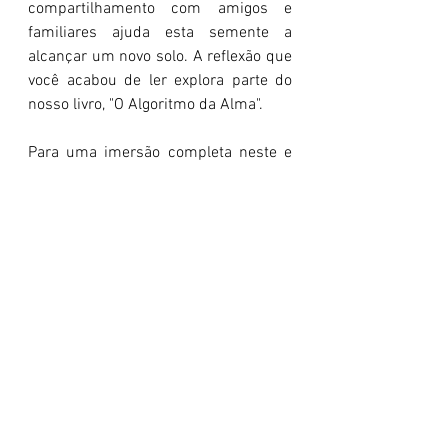
compartilhamento com amigos e 
familiares ajuda esta semente a 
alcançar um novo solo. A reflexão que 
você acabou de ler explora parte do 
nosso livro, "O Algoritmo da Alma".
Para uma imersão completa neste e 
em outros temas, convidamos você a 
adquirir nossas publicações. Cada 
livro é um investimento em sua 
jornada e um apoio que nos permite 
continuar esta obra.
Aprofunde seus estudos em: 
https://www.propagandoapalavra.co
m.br/livros
E, claro, adoraríamos ouvir você. Deixe 
seu comentário abaixo!
#ImagemDeDeus
#IdentidadeEmCristo