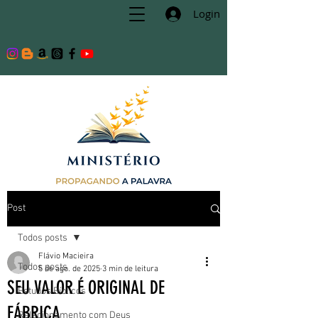
Login
Post
Todos posts
Flávio Macieira
Todos posts
5 de ago. de 2025
3 min de leitura
SEU VALOR É ORIGINAL DE
Estudos Bíblicos
FÁBRICA
Relacionamento com Deus