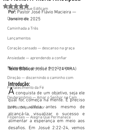
Avaliado com NaN de 5 estrelas.
Pregações que Edificam
Por:
 Pastor José Flávio Macieira — 
Devocionais
Janeiro de 2025
Caminhada a Três
Lançamentos
Coração cansado — descanso na graça
Ansiedade — aprendendo a confiar
Sofrimento — quando a dor não passa
Texto Bíblico:
 Josué 2:22-24 (ARA)
Direção — discernindo o caminho com
Introdução:
Fortalecimento da Fé
A
 conquista de um objetivo, seja ele 
Deuteronômio — Amar o Senhor no Cam
qual for, começa na mente. É preciso 
crer na vitória antes mesmo de 
De Pastor para Pastor
alcançá-la, visualizar o sucesso e 
Filipenses — Alegria Que Permanece
alimentar a esperança em meio aos 
desafios. Em Josué 2:22-24, vemos 