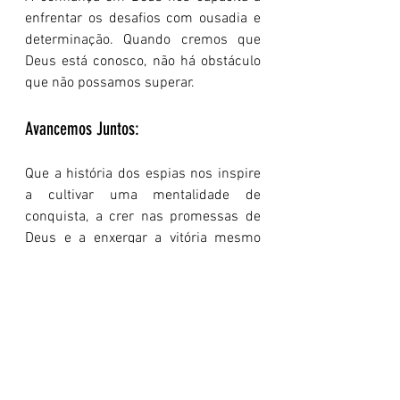
enfrentar os desafios com ousadia e 
determinação. Quando cremos que 
Deus está conosco, não há obstáculo 
que não possamos superar.
Avancemos Juntos:
Que a história dos espias nos inspire 
a cultivar uma mentalidade de 
conquista, a crer nas promessas de 
Deus e a enxergar a vitória mesmo 
antes de alcançá-la.
Como você tem encarado os desafios 
em sua vida? Você tem crido na 
vitória, mesmo quando as 
circunstâncias parecem 
desfavoráveis? De que forma você 