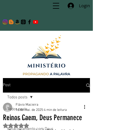
Login
Post
Todos posts
Flávio Macieira
Todos posts
16 de mai. de 2025
4 min de leitura
Reinos Caem, Deus Permanece
Estudos Bíblicos
Avaliado com NaN de 5 estrelas.
Relacionamento com Deus