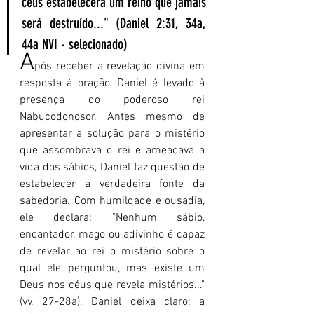
céus estabelecerá um reino que jamais 
será destruído..." (Daniel 2:31, 34a, 
44a NVI - selecionado)
A
pós receber a revelação divina em 
resposta à oração, Daniel é levado à 
presença do poderoso rei 
Nabucodonosor. Antes mesmo de 
apresentar a solução para o mistério 
que assombrava o rei e ameaçava a 
vida dos sábios, Daniel faz questão de 
estabelecer a verdadeira fonte da 
sabedoria. Com humildade e ousadia, 
ele declara: "Nenhum sábio, 
encantador, mago ou adivinho é capaz 
de revelar ao rei o mistério sobre o 
qual ele perguntou, mas existe um 
Deus nos céus que revela mistérios..." 
(vv. 27-28a). Daniel deixa claro: a 