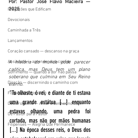
Por: Pastor José Flávio Macieira — 
2025
Pregações que Edificam
Devocionais
Caminhada a Três
Lançamentos
Coração cansado — descanso na graça
Ansiedade — aprendendo a confiar
A história do mundo pode parecer 
caótica, mas Deus tem um plano 
Sofrimento — quando a dor não passa
soberano que culmina em Seu Reino 
Direção — discernindo o caminho com
eterno.
"Tu olhaste, ó rei, e diante de ti estava 
Fortalecimento da Fé
uma grande estátua [...] enquanto 
Deuteronômio — Amar o Senhor no Cam
estavas olhando, uma pedra foi 
De Pastor para Pastor
cortada, mas não por mãos humanas 
Filipenses — Alegria Que Permanece
[...] Na época desses reis, o Deus dos 