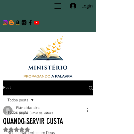
Login
Post
Todos posts
Flávio Macieira
Todos posts
1 de jun.
3 min de leitura
QUANDO SERVIR CUSTA
Estudos Bíblicos
Avaliado com NaN de 5 estrelas.
Relacionamento com Deus