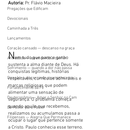
Autoria:
 Pr. Flávio Macieira
Pregações que Edificam
Devocionais
Caminhada a Três
Lançamentos
Coração cansado — descanso na graça
N
em tudo que parece ganho 
Ansiedade — aprendendo a confiar
sustenta a alma diante de Deus. Há 
Sofrimento — quando a dor não passa
conquistas legítimas, histórias 
Direção — discernindo o caminho com
respeitáveis, currículos admiráveis e 
marcas religiosas que podem 
Fortalecimento da Fé
alimentar uma sensação de 
Deuteronômio — Amar o Senhor no Cam
segurança. O problema começa 
quando aquilo que recebemos, 
De Pastor para Pastor
realizamos ou acumulamos passa a 
Filipenses — Alegria Que Permanece
ocupar o lugar que pertence somente 
a Cristo. Paulo conhecia esse terreno. 