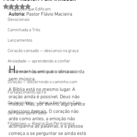
Avaliado com NaN de 5 estrelas.
Pregações que Edificam
Autoria:
 Pastor Flávio Macieira
Devocionais
Caminhada a Três
Lançamentos
Coração cansado — descanso na graça
Ansiedade — aprendendo a confiar
H
á manhãs em que a alma acorda 
Sofrimento — quando a dor não passa
sem música.
Direção — discernindo o caminho com
A Bíblia está no mesmo lugar. A 
Fortalecimento da Fé
oração ainda é possível. Deus não 
Deuteronômio — Amar o Senhor no Cam
mudou. Mas, por dentro, algo parece 
silencioso demais. O coração não 
De Pastor para Pastor
arde como antes, a emoção não 
Filipenses — Alegria Que Permanece
acompanha as palavras, e a pessoa 
começa a se perguntar se ainda está 