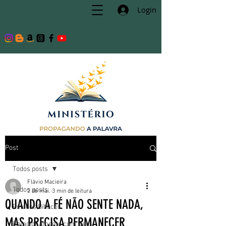
Login
Post
Todos posts
Flávio Macieira
Todos posts
2 de mai.
3 min de leitura
QUANDO A FÉ NÃO SENTE NADA,
Estudos Bíblicos
MAS PRECISA PERMANECER
Relacionamento com Deus