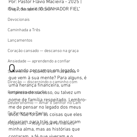
Por: Pastor Flávio Macieira - 2025 | 
Dia 7 da série "O SONHADOR FIEL"
Pregações que Edificam
Devocionais
Caminhada a Três
Lançamentos
Coração cansado — descanso na graça
Ansiedade — aprendendo a confiar
Q
uando pensamos em legado, o 
Sofrimento — quando a dor não passa
que vem à sua mente? Para alguns, é 
Direção — discernindo o caminho com
uma herança financeira, uma 
empresa de sucesso, ou talvez um 
Fortalecimento da Fé
nome de família respeitado. Lembro-
Deuteronômio — Amar o Senhor no Cam
me de pensar no legado dos meus 
De Pastor para Pastor
avós. Não foram as coisas que eles 
deixaram para trás que marcaram 
Filipenses — Alegria Que Permanece
minha alma, mas as histórias que 
contaram, a fé que viveram e o 