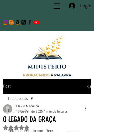
Login
Post
Todos posts
Flávio Macieira
Todos posts
17 de set. de 2025
4 min de leitura
O LEGADO DA GRAÇA
Estudos Bíblicos
Avaliado com NaN de 5 estrelas.
Relacionamento com Deus