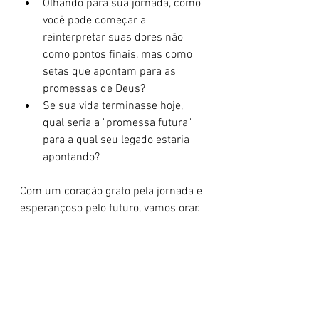
Olhando para sua jornada, como 
você pode começar a 
reinterpretar suas dores não 
como pontos finais, mas como 
setas que apontam para as 
promessas de Deus?
Se sua vida terminasse hoje, 
qual seria a "promessa futura" 
para a qual seu legado estaria 
apontando?
Com um coração grato pela jornada e 
esperançoso pelo futuro, vamos orar.
Pai Eterno, obrigado pela jornada de 
José, que nos lembra que nenhuma 
dor é em vão em Tuas mãos. Ajuda-
me a construir um legado de graça e 
fé. Que a minha vida não aponte para 