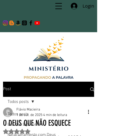
Login
Post
Todos posts
Flávio Macieira
Todos posts
1 de out. de 2025
4 min de leitura
O DEUS QUE NÃO ESQUECE
Estudos Bíblicos
Avaliado com NaN de 5 estrelas.
Relacionamento com Deus