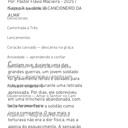
Por: Pastor Flávio Macieira - 2025 | 
Salmo 9 na série "O CANCIONEIRO DA 
Pregações que Edificam
ALMA"
Devocionais
Caminhada a Três
Lançamentos
Coração cansado — descanso na graça
Ansiedade — aprendendo a confiar
C
ontam que, durante uma das 
Sofrimento — quando a dor não passa
grandes guerras, um jovem soldado 
Direção — discernindo o caminho com
foi gravemente ferido e deixado para 
trás por engano durante uma retirada 
Fortalecimento da Fé
apressada. Por dias, ele sobreviveu 
Deuteronômio — Amar o Senhor no Cam
em uma trincheira abandonada, com 
De Pastor para Pastor
seus ferimentos e a solidão como 
única companhia. O que mais o 
Filipenses — Alegria Que Permanece
torturava não era a dor física, mas a 
agonia do esquecimento. A sensação 