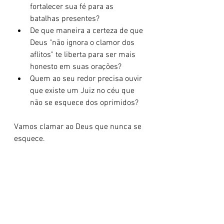
fortalecer sua fé para as 
batalhas presentes?
De que maneira a certeza de que 
Deus "não ignora o clamor dos 
aflitos" te liberta para ser mais 
honesto em suas orações?
Quem ao seu redor precisa ouvir 
que existe um Juiz no céu que 
não se esquece dos oprimidos?
Vamos clamar ao Deus que nunca se 
esquece.
Senhor, Juiz de toda a terra, eu te 
louvo porque o Teu nome é digno de 
confiança. Eu me lembro das muitas 
vezes que o Senhor foi meu refúgio e 
fortaleza. Perdoa-me pelas vezes que 
duvidei da Tua justiça e do Teu 