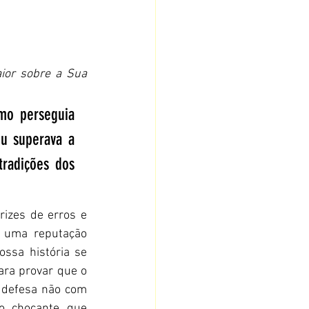
or sobre a Sua 
mo perseguia 
u superava a 
radições dos 
izes de erros e 
 uma reputação 
ssa história se 
ara provar que o 
defesa não com 
 chocante que 