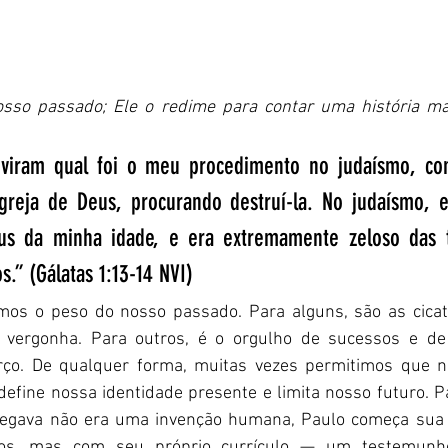
sso passado; Ele o redime para contar uma história mai
uviram qual foi o meu procedimento no judaísmo, co
igreja de Deus, procurando destruí-la. No judaísmo, e
us da minha idade, e era extremamente zeloso das t
.” (Gálatas 1:13-14 NVI)
os o peso do nosso passado. Para alguns, são as cicatr
vergonha. Para outros, é o orgulho de sucessos e de
rço. De qualquer forma, muitas vezes permitimos que no
define nossa identidade presente e limita nosso futuro. P
regava não era uma invenção humana, Paulo começa sua 
cos, mas com seu próprio currículo — um testemunho