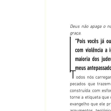
Deus não apaga o no
graça.
“Pois vocês já o
com violência a 
maioria dos jude
meus antepassados
T
odos nós carregam
pecados que trazem 
construída com esfo
torne a etiqueta que 
evangelho que ele p
argumentos teológi