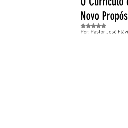
O Currículo
Novo Propós
Coração cansado — des
Avaliado com NaN de 
Por: Pastor José Fláv
Sofrimento — quando a 
Fortalecimento da Fé
De Pastor para Pastor