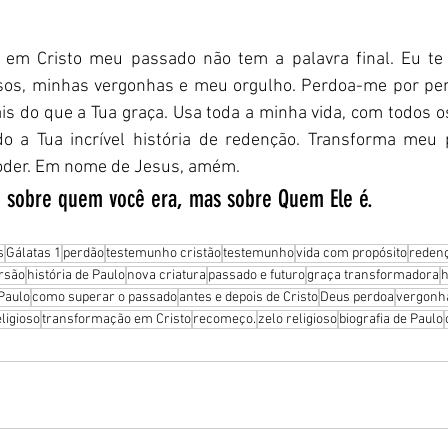
e em Cristo meu passado não tem a palavra final. Eu te
sos, minhas vergonhas e meu orgulho. Perdoa-me por per
is do que a Tua graça. Usa toda a minha vida, com todos os
o a Tua incrível história de redenção. Transforma meu
oder. Em nome de Jesus, amém.
é sobre quem você era, mas sobre Quem Ele é.
s
Gálatas 1
perdão
testemunho cristão
testemunho
vida com propósito
reden
rsão
história de Paulo
nova criatura
passado e futuro
graça transformadora
h
Paulo
como superar o passado
antes e depois de Cristo
Deus perdoa
vergonh
ligioso
transformação em Cristo
recomeço.
zelo religioso
biografia de Paulo