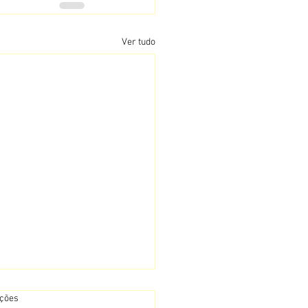
Ver tudo
s.
ações