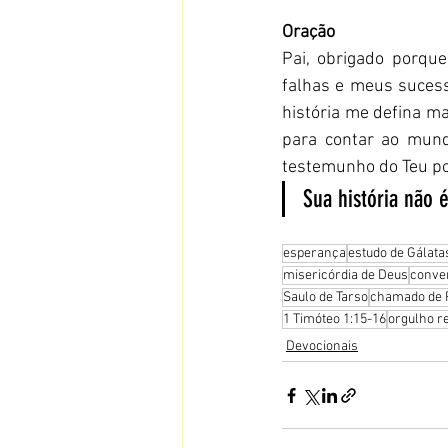
Oração
Pai, obrigado porqu
falhas e meus suces
história me defina ma
para contar ao mund
testemunho do Teu p
Sua história não 
esperança
estudo de Gálata
misericórdia de Deus
conve
Saulo de Tarso
chamado de 
1 Timóteo 1:15-16
orgulho re
Devocionais