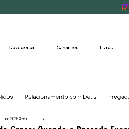
Devocionais
Caminhos
Livros
licos
Relacionamento com Deus
Pregaçõ
ada a Três
Lançamentos
jul. de 2025
3 min de leitura