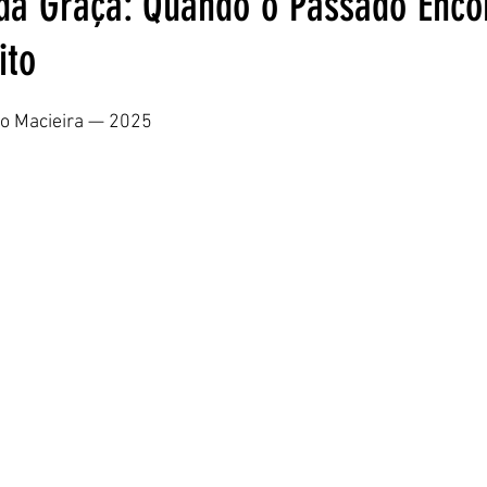
 da Graça: Quando o Passado Enc
ito
canso na graça
Ansiedade — aprendendo a c
5 estrelas.
io Macieira — 2025
dor não passa
Direção — discernindo o cam
Deuteronômio — Amar o Senhor no Cam
Filipenses — Alegria Que Permanece