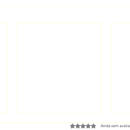
Avaliado com 0 de 5 estrela
Ainda sem avali