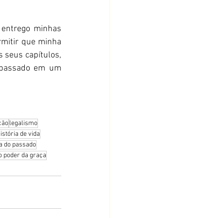
 entrego minhas 
mitir que minha 
 seus capítulos, 
 passado em um 
ção
legalismo
istória de vida
a do passado
o poder da graça