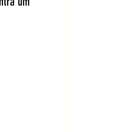
ontra um
onfiar
inho com