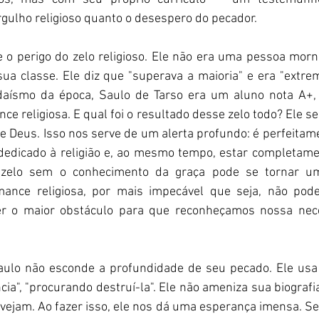
gulho religioso quanto o desespero do pecador.
 o perigo do zelo religioso. Ele não era uma pessoa morna
ua classe. Ele diz que "superava a maioria" e era "extre
daísmo da época, Saulo de Tarso era um aluno nota A+,
e religiosa. E qual foi o resultado desse zelo todo? Ele se 
Deus. Isso nos serve de um alerta profundo: é perfeitame
 dedicado à religião e, ao mesmo tempo, estar completame
 zelo sem o conhecimento da graça pode se tornar um
mance religiosa, por mais impecável que seja, não pode
er o maior obstáculo para que reconheçamos nossa nec
ulo não esconde a profundidade de seu pecado. Ele usa p
ia", "procurando destruí-la". Ele não ameniza sua biografia.
ejam. Ao fazer isso, ele nos dá uma esperança imensa. Se