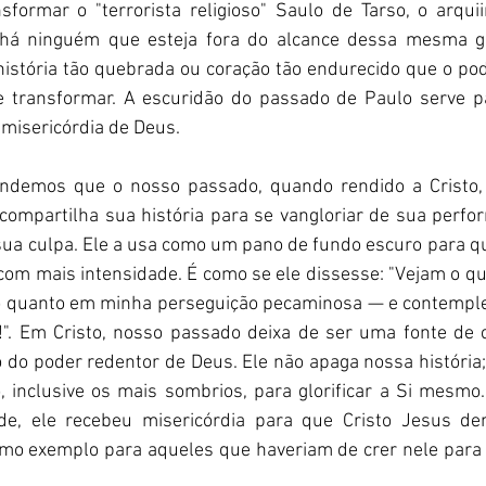
formar o "terrorista religioso" Saulo de Tarso, o arquii
o há ninguém que esteja fora do alcance dessa mesma gr
história tão quebrada ou coração tão endurecido que o pod
 transformar. A escuridão do passado de Paulo serve pa
 misericórdia de Deus.
ndemos que o nosso passado, quando rendido a Cristo,
compartilha sua história para se vangloriar de sua perfo
sua culpa. Ele a usa como um pano de fundo escuro para qu
com mais intensidade. É como se ele dissesse: "Vejam o qu
o quanto em minha perseguição pecaminosa — e contemple
". Em Cristo, nosso passado deixa de ser uma fonte de 
o poder redentor de Deus. Ele não apaga nossa história; 
, inclusive os mais sombrios, para glorificar a Si mesmo.
rde, ele recebeu misericórdia para que Cristo Jesus de
mo exemplo para aqueles que haveriam de crer nele para a