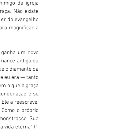
nimigo da igreja 
aça. Não existe 
er do evangelho 
ra magnificar a 
 ganha um novo 
rmance antiga ou 
e o diamante da 
e eu era — tanto 
m o que a graça 
condenação e se 
Ele a reescreve, 
 Como o próprio 
monstrasse Sua 
 vida eterna" (1 