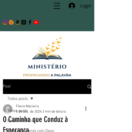
Login
Post
Todos posts
Flávio Macieira
Todos posts
5 de dez. de 2024
3 min de leitura
O Caminho que Conduz à
Estudos Bíblicos
Esperança
Relacionamento com Deus