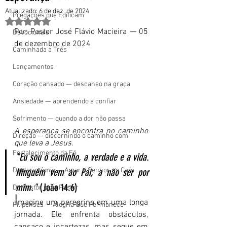
Atualizado:
6 de dez. de 2024
Pregações que Edificam
Avaliado com NaN de 5 estrelas.
Por: Pastor José Flávio Macieira — 05 
Devocionais
de dezembro de 2024
Caminhada a Três
Lançamentos
Coração cansado — descanso na graça
Ansiedade — aprendendo a confiar
Sofrimento — quando a dor não passa
A esperança se encontra no caminho 
Direção — discernindo o caminho com
que leva a Jesus.
Fortalecimento da Fé
"Eu sou o caminho, a verdade e a vida. 
Deuteronômio — Amar o Senhor no Cam
Ninguém vem ao Pai, a não ser por 
mim."
 (João 14:6)
De Pastor para Pastor
I
magine um peregrino em uma longa 
Filipenses — Alegria Que Permanece
jornada. Ele enfrenta obstáculos, 