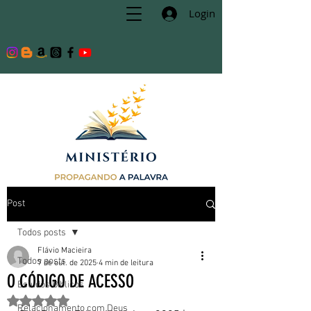
Login
Post
Todos posts
Flávio Macieira
Todos posts
7 de out. de 2025
4 min de leitura
O CÓDIGO DE ACESSO
Estudos Bíblicos
Avaliado com NaN de 5 estrelas.
Relacionamento com Deus