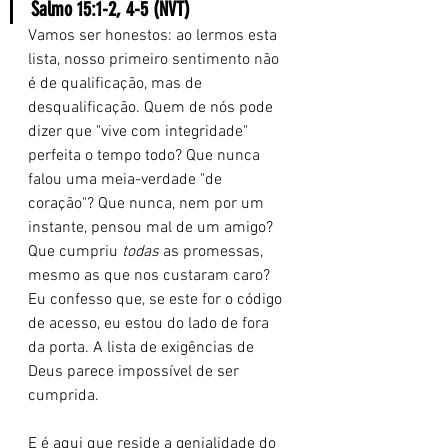
Salmo 15:1-2, 4-5 (NVT)
Vamos ser honestos: ao lermos esta 
lista, nosso primeiro sentimento não 
é de qualificação, mas de 
desqualificação. Quem de nós pode 
dizer que "vive com integridade" 
perfeita o tempo todo? Que nunca 
falou uma meia-verdade "de 
coração"? Que nunca, nem por um 
instante, pensou mal de um amigo? 
Que cumpriu 
todas
 as promessas, 
mesmo as que nos custaram caro? 
Eu confesso que, se este for o código 
de acesso, eu estou do lado de fora 
da porta. A lista de exigências de 
Deus parece impossível de ser 
cumprida.
E é aqui que reside a genialidade do 