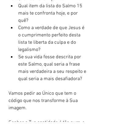
Qual item da lista do Salmo 15 
mais te confronta hoje, e por 
quê?
Como a verdade de que Jesus é 
o cumprimento perfeito desta 
lista te liberta da culpa e do 
legalismo?
Se sua vida fosse descrita por 
este Salmo, qual seria a frase 
mais verdadeira a seu respeito e 
qual seria a mais desafiadora?
Vamos pedir ao Único que tem o 
código que nos transforme à Sua 
imagem.
Senhor, a Tua santidade é tão pura, e 
a Tua lista de integridade expõe o 