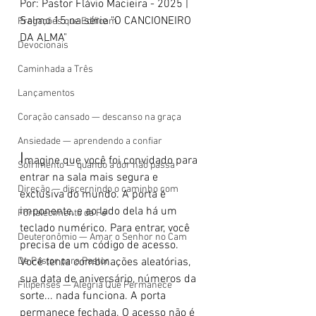
Por: Pastor Flávio Macieira - 2025 | 
Salmo 15 na série "O CANCIONEIRO 
Pregações que Edificam
DA ALMA"
Devocionais
Caminhada a Três
Lançamentos
Coração cansado — descanso na graça
Ansiedade — aprendendo a confiar
I
magine que você foi convidado para 
Sofrimento — quando a dor não passa
entrar na sala mais segura e 
Direção — discernindo o caminho com
exclusiva do mundo. A porta é 
imponente, e ao lado dela há um 
Fortalecimento da Fé
teclado numérico. Para entrar, você 
Deuteronômio — Amar o Senhor no Cam
precisa de um código de acesso. 
De Pastor para Pastor
Você tenta combinações aleatórias, 
sua data de aniversário, números da 
Filipenses — Alegria Que Permanece
sorte... nada funciona. A porta 
permanece fechada. O acesso não é 