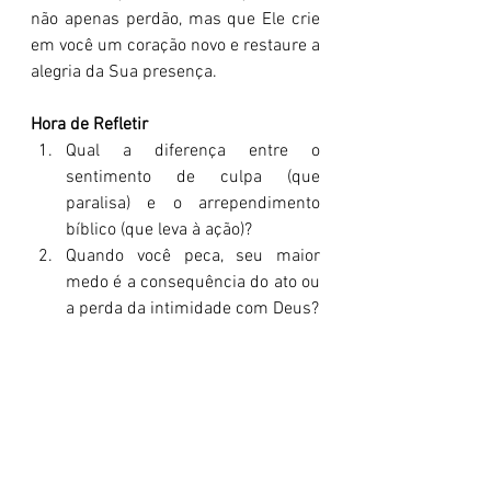
não apenas perdão, mas que Ele crie 
em você um coração novo e restaure a 
alegria da Sua presença.
Hora de Refletir
Qual a diferença entre o 
sentimento de culpa (que 
paralisa) e o arrependimento 
bíblico (que leva à ação)?
Quando você peca, seu maior 
medo é a consequência do ato ou 
a perda da intimidade com Deus?
O que significa para você, hoje, a 
"alegria da salvação"? Você tem 
vivido essa alegria?
Como um "espírito pronto a 
obedecer" poderia mudar suas 
escolhas e atitudes amanhã?