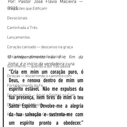
Por: Pastor José Flávio Macieira — 
2025
Pregações que Edificam
Devocionais
Caminhada a Três
Lançamentos
Coração cansado — descanso na graça
Ansiedade — aprendendo a confiar
O arrependimento não é o fim da 
linha; é o início da verdadeira cura.
Sofrimento — quando a dor não passa
“Cria em mim um coração puro, ó 
Direção — discernindo o caminho com
Deus, e renova dentro de mim um 
Fortalecimento da Fé
espírito estável. Não me expulses da 
Deuteronômio — Amar o Senhor no Cam
tua presença, nem tires de mim o teu 
Santo Espírito. Devolve-me a alegria 
De Pastor para Pastor
da tua salvação e sustenta-me com 
Filipenses — Alegria Que Permanece
um espírito pronto a obedecer.” 