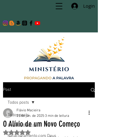
Login
Post
Todos posts
Flávio Macieira
Todos posts
25 de jun. de 2025
3 min de leitura
O Alívio de um Novo Começo
Estudos Bíblicos
Avaliado com NaN de 5 estrelas.
Relacionamento com Deus