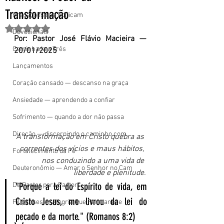
Transformação
Pregações que Edificam
Avaliado com NaN de 5 estrelas.
Devocionais
Por: Pastor José Flávio Macieira — 
Caminhada a Três
20/01/2025
Lançamentos
Coração cansado — descanso na graça
Ansiedade — aprendendo a confiar
Sofrimento — quando a dor não passa
Direção — discernindo o caminho com
A transformação em Cristo quebra as 
correntes dos vícios e maus hábitos, 
Fortalecimento da Fé
nos conduzindo a uma vida de 
Deuteronômio — Amar o Senhor no Cam
liberdade e plenitude.
"Porque a lei do Espírito de vida, em 
De Pastor para Pastor
Cristo Jesus, me livrou da lei do 
Filipenses — Alegria Que Permanece
pecado e da morte." (Romanos 8:2)