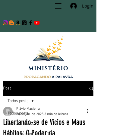
Login
Post
Todos posts
Flávio Macieira
Todos posts
20 de jan. de 2025
3 min de leitura
Libertando-se de Vícios e Maus
Estudos Bíblicos
Hábitos: O Poder da
Relacionamento com Deus