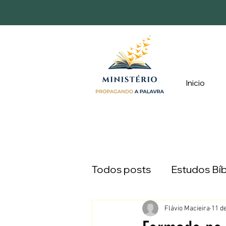
Inicio
Todos posts
Estudos Bíb
Devocionais
Caminh
Flávio Macieira
11 de