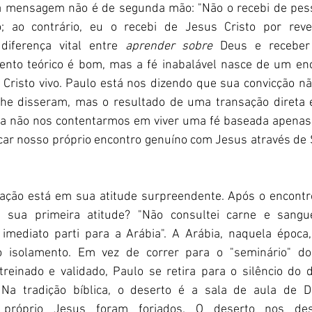
ua mensagem não é de segunda mão: "Não o recebi de pes
; ao contrário, eu o recebi de Jesus Cristo por revela
iferença vital entre 
aprender sobre
 Deus e recebe
ento teórico é bom, mas a fé inabalável nasce de um enc
Cristo vivo. Paulo está nos dizendo que sua convicção nã
lhe disseram, mas o resultado de uma transação direta 
a a não nos contentarmos em viver uma fé baseada apenas
car nosso próprio encontro genuíno com Jesus através de S
ação está em sua atitude surpreendente. Após o encontr
 sua primeira atitude? "Não consultei carne e sangue
imediato parti para a Arábia". A Arábia, naquela época,
 o isolamento. Em vez de correr para o "seminário" do
reinado e validado, Paulo se retira para o silêncio do d
Na tradição bíblica, o deserto é a sala de aula de De
 próprio Jesus foram forjados. O deserto nos de