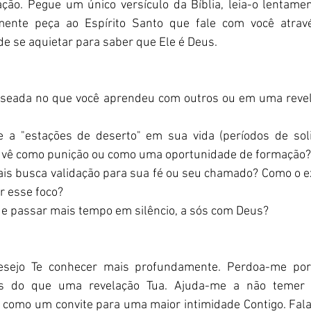
ação. Pegue um único versículo da Bíblia, leia-o lentamen
smente peça ao Espírito Santo que fale com você atravé
 de se aquietar para saber que Ele é Deus.
aseada no que você aprendeu com outros ou em uma revel
 a "estações de deserto" em sua vida (períodos de solid
s vê como punição ou como uma oportunidade de formação?
is busca validação para sua fé ou seu chamado? Como o e
r esse foco?
e passar mais tempo em silêncio, a sós com Deus?
esejo Te conhecer mais profundamente. Perdoa-me por
s do que uma revelação Tua. Ajuda-me a não temer a
s como um convite para uma maior intimidade Contigo. Fala