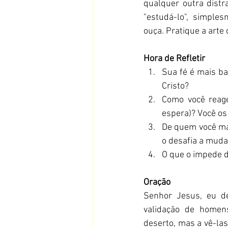
qualquer outra distr
"estudá-lo", simple
ouça. Pratique a arte
Hora de Refletir
Sua fé é mais b
Cristo?
Como você reage
espera)? Você o
De quem você ma
o desafia a muda
O que o impede d
Oração
Senhor Jesus, eu d
validação de homen
deserto, mas a vê-la