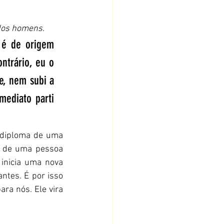
 dos homens.
é de origem 
trário, eu o 
e, nem subi a 
ediato parti 
 diploma de uma 
" de uma pessoa 
inicia uma nova 
ntes. É por isso 
ra nós. Ele vira 