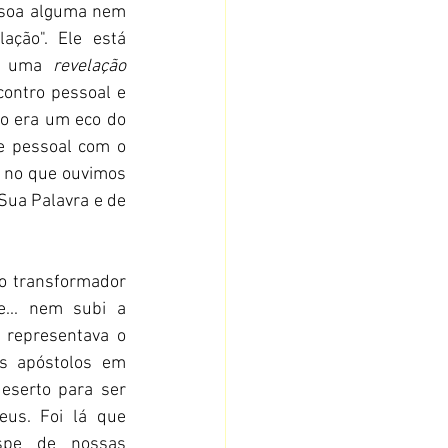
soa alguma nem 
ção". Ele está 
r uma 
revelação 
ontro pessoal e 
o era um eco do 
e pessoal com o 
 no que ouvimos 
ua Palavra e de 
o transformador 
... nem subi a 
 representava o 
s apóstolos em 
eserto para ser 
us. Foi lá que 
spe de nossas 