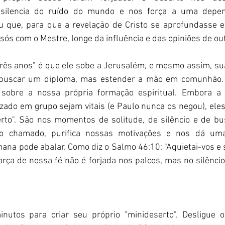
 silencia do ruído do mundo e nos força a uma depend
 que, para que a revelação de Cristo se aprofundasse e
sós com o Mestre, longe da influência e das opiniões de ou
ês anos" é que ele sobe a Jerusalém, e mesmo assim, sua 
oi buscar um diploma, mas estender a mão em comunhão. 
sobre a nossa própria formação espiritual. Embora a 
zado em grupo sejam vitais (e Paulo nunca os negou), eles
rto". São nos momentos de solitude, de silêncio e de bu
so chamado, purifica nossas motivações e nos dá uma
na pode abalar. Como diz o Salmo 46:10: "Aquietai-vos e s
orça de nossa fé não é forjada nos palcos, mas no silênci
nutos para criar seu próprio "minideserto". Desligue o 