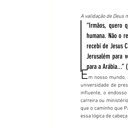
A validação de Deus m
“Irmãos, quero 
humana. Não o re
recebi de Jesus Cr
Jerusalém para v
para a Arábia...” 
E
m nosso mundo, a
universidade de pres
influente, o endosso
carreira ou ministéri
que o caminho que Pau
essa lógica de cabeça