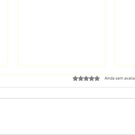
Avaliado com 0 de 5 estrela
Ainda sem avali
A Oraç
Quando o Não de Deus Também É Santo