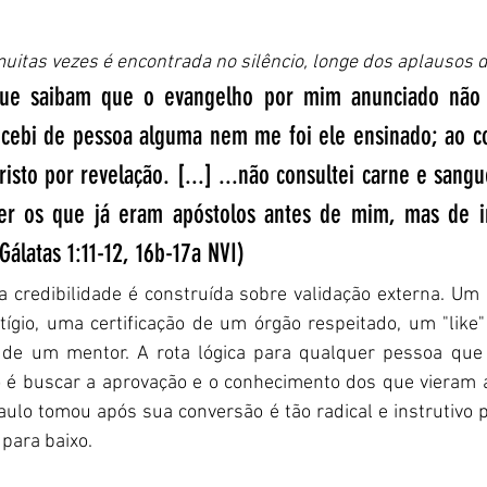
uitas vezes é encontrada no silêncio, longe dos aplausos
que saibam que o evangelho por mim anunciado não 
cebi de pessoa alguma nem me foi ele ensinado; ao con
isto por revelação. [...] ...não consultei carne e sangu
er os que já eram apóstolos antes de mim, mas de im
(Gálatas 1:11-12, 16b-17a NVI)
 credibilidade é construída sobre validação externa. Um
tígio, uma certificação de um órgão respeitado, um "like
 de um mentor. A rota lógica para qualquer pessoa que 
o é buscar a aprovação e o conhecimento dos que vieram a
lo tomou após sua conversão é tão radical e instrutivo pa
 para baixo.