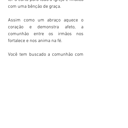
com uma bênção de graça.
Assim como um abraço aquece o 
coração e demonstra afeto, a 
comunhão entre os irmãos nos 
fortalece e nos anima na fé.
Você tem buscado a comunhão com 
seus irmãos na fé? A comunhão é 
essencial para o crescimento e a 
edificação da igreja.
Conclusão:
Em 1 Tessalonicenses 5:12-28, 
aprendemos sobre a importância de 
vivermos em unidade, honrando a 
liderança, servindo uns aos outros 