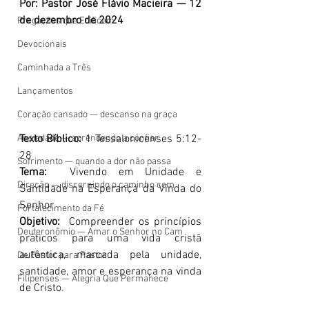
Por: Pastor José Flávio Macieira — 12 
de dezembro de 2024
Pregações que Edificam
Devocionais
Caminhada a Três
Lançamentos
Coração cansado — descanso na graça
Ansiedade — aprendendo a confiar
Texto Bíblico:
 1 Tessalonicenses 5:12-
28
Sofrimento — quando a dor não passa
Tema:
  Vivendo em Unidade e 
Direção — discernindo o caminho com
Santidade na Esperança da Vinda do 
Senhor
Fortalecimento da Fé
Objetivo:
  Compreender os princípios 
Deuteronômio — Amar o Senhor no Cam
práticos para uma vida cristã 
autêntica, marcada pela unidade, 
De Pastor para Pastor
santidade, amor e esperança na vinda 
Filipenses — Alegria Que Permanece
de Cristo.