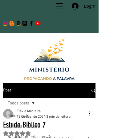
Login
Post
Todos posts
Flávio Macieira
Todos posts
12 de dez. de 2024
3 min de leitura
Estudo Bíblico 7
Estudos Bíblicos
Avaliado com NaN de 5 estrelas.
Relacionamento com Deus