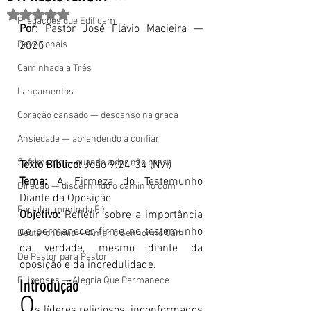
Avaliado com NaN de 5 estrelas.
Pregações que Edificam
Por:
 Pastor José Flávio Macieira — 
Devocionais
2025
Caminhada a Três
Lançamentos
Coração cansado — descanso na graça
Ansiedade — aprendendo a confiar
Sofrimento — quando a dor não passa
Texto Bíblico:
 João 9:24-34 (NVI)
Tema:
 A Firmeza do Testemunho 
Direção — discernindo o caminho com
Diante da Oposição
Fortalecimento da Fé
Objetivo:
 Refletir sobre a importância 
de permanecer firme no testemunho 
Deuteronômio — Amar o Senhor no Cam
da verdade, mesmo diante da 
De Pastor para Pastor
oposição e da incredulidade.
Filipenses — Alegria Que Permanece
Introdução
O
s líderes religiosos, inconformados 