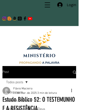
Login
Post
Todos posts
Flávio Macieira
Todos posts
21 de mar. de 2025
3 min de leitura
Estudo Bíblico 52: O TESTEMUNHO
Estudos Bíblicos
E A RESISTÊNCIA
Relacionamento com Deus