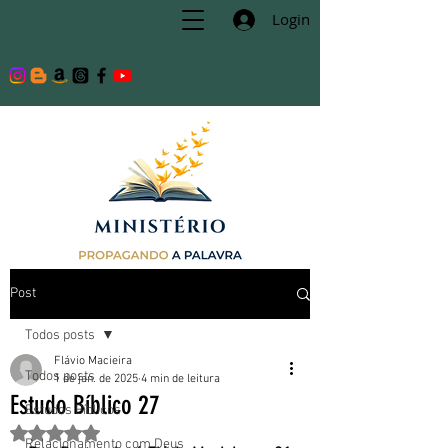
Login
Post
Todos posts
Flávio Macieira
Todos posts
1 de jan. de 2025
4 min de leitura
Estudo Bíblico 27
Estudos Bíblicos
Avaliado com NaN de 5 estrelas.
Relacionamento com Deus