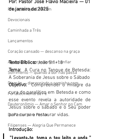
Por: Pastor José Flávio Macieira — 01 
de janeiro de 2025
Pregações que Edificam
Devocionais
Caminhada a Três
Lançamentos
Coração cansado — descanso na graça
Ansiedade — aprendendo a confiar
Texto Bíblico:
 João 5:1-18
Tema:
  A Cura no Tanque de Betesda: 
Sofrimento — quando a dor não passa
A Soberania de Jesus sobre o Sábado
Direção — discernindo o caminho com
Objetivo:
  Compreender o milagre da 
cura do paralítico em Betesda e como 
Fortalecimento da Fé
esse evento revela a autoridade de 
Deuteronômio — Amar o Senhor no Cam
Jesus sobre o sábado e o Seu poder 
para curar e restaurar vidas.
De Pastor para Pastor
Filipenses — Alegria Que Permanece
Introdução:
"Levanta-te, toma o teu leito e anda." 