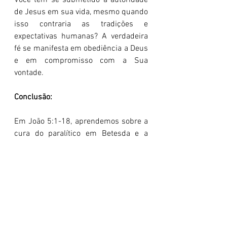
Você tem se submetido à autoridade 
de Jesus em sua vida, mesmo quando 
isso contraria as tradições e 
expectativas humanas? A verdadeira 
fé se manifesta em obediência a Deus 
e em compromisso com a Sua 
vontade.
Conclusão:
Em João 5:1-18, aprendemos sobre a 
cura do paralítico em Betesda e a 
controvérsia do sábado. Jesus, com 
compaixão e autoridade, cura o 
homem e revela Sua soberania sobre 
a Lei. Que estejamos dispostos a crer 
no poder de Jesus para curar e 
restaurar vidas, e a nos submeter à 
Sua autoridade em todas as áreas do 