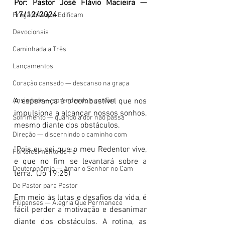
Por: Pastor José Flávio Macieira — 
17/12/2024
Pregações que Edificam
Devocionais
Caminhada a Três
Lançamentos
Coração cansado — descanso na graça
Ansiedade — aprendendo a confiar
A esperança é o combustível que nos 
impulsiona a alcançar nossos sonhos, 
Sofrimento — quando a dor não passa
mesmo diante dos obstáculos.
Direção — discernindo o caminho com
"Pois eu sei que o meu Redentor vive, 
Fortalecimento da Fé
e que no fim se levantará sobre a 
Deuteronômio — Amar o Senhor no Cam
terra." (Jó 19:25)
De Pastor para Pastor
Em meio às lutas e desafios da vida, é 
Filipenses — Alegria Que Permanece
fácil perder a motivação e desanimar 
diante dos obstáculos. A rotina, as 