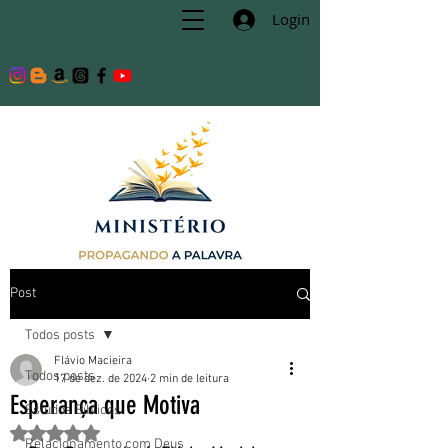
Login
Post
Todos posts
Flávio Macieira
Todos posts
17 de dez. de 2024
2 min de leitura
Esperança que Motiva
Estudos Bíblicos
Avaliado com NaN de 5 estrelas.
Relacionamento com Deus