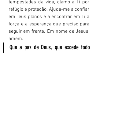
tempestades da vida, clamo a Ti por 
refúgio e proteção. Ajuda-me a confiar 
em Teus planos e a encontrar em Ti a 
força e a esperança que preciso para 
seguir em frente. Em nome de Jesus, 
amém.
Que a paz de Deus, que excede todo 
entendimento, guarde o seu coração e 
a sua mente em Cristo Jesus.
Você também pode nos ajudar a levar 
essa mensagem de esperança e fé a 
outras pessoas, apoiando nosso 
ministério com suas orações e 
doações. Acesse o link e saiba como: 
www.propagandoapalavra.com.br/aju
de-o-ministério
. E não deixe de 
compartilhar esta reflexão sobre 
encontrar esperança em meio à 