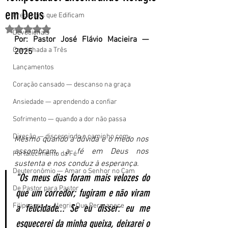
em Deus
Pregações que Edificam
Avaliado com NaN de 5 estrelas.
Devocionais
Por: Pastor José Flávio Macieira — 
Caminhada a Três
2025
Lançamentos
Coração cansado — descanso na graça
Ansiedade — aprendendo a confiar
Sofrimento — quando a dor não passa
Direção — discernindo o caminho com
Mesmo quando a dúvida e o medo nos 
assombram, a fé em Deus nos 
Fortalecimento da Fé
sustenta e nos conduz à esperança.
Deuteronômio — Amar o Senhor no Cam
"Os meus dias foram mais velozes do 
De Pastor para Pastor
que um corredor; fugiram e não viram 
Filipenses — Alegria Que Permanece
a felicidade... Se eu disser: eu me 
esquecerei da minha queixa, deixarei o 