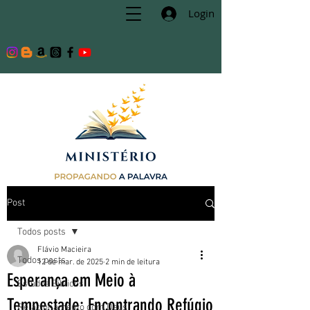
Login
Post
Todos posts
Flávio Macieira
Todos posts
12 de mar. de 2025
2 min de leitura
Esperança em Meio à
Estudos Bíblicos
Tempestade: Encontrando Refúgio
Relacionamento com Deus