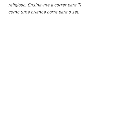
religioso. Ensina-me a correr para Ti 
como uma criança corre para o seu 
pai, sem ensaiar discursos, apenas 
confiando no Teu cuidado. Eu Te 
agradeço porque o Senhor ouve o 
meu clamor mais simples. Em nome 
de Jesus, amém.
3 Micro-Insights (Para levar com 
você):
A oração não é um discurso para 
um juiz; é uma conversa de 
família com o Pai.
O fariseu usou palavras bonitas 
para esconder o coração; o 
publicano usou palavras simples 
para entregar o coração.
Se faltarem palavras, lembre-se: 