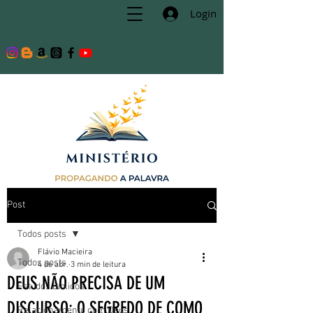
Login
Post
Todos posts
Flávio Macieira
Todos posts
4 de abr.
3 min de leitura
DEUS NÃO PRECISA DE UM
Estudos Bíblicos
DISCURSO: O SEGREDO DE COMO
Relacionamento com Deus