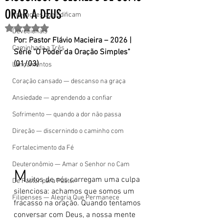
ORAR A DEUS
Pregações que Edificam
Avaliado com NaN de 5 estrelas.
Devocionais
Por: Pastor Flávio Macieira – 2026 | 
Caminhada a Três
Série "O Poder da Oração Simples" 
(01/03)
Lançamentos
Coração cansado — descanso na graça
Ansiedade — aprendendo a confiar
Sofrimento — quando a dor não passa
Direção — discernindo o caminho com
Fortalecimento da Fé
Deuteronômio — Amar o Senhor no Cam
M
uitos de nós carregam uma culpa 
De Pastor para Pastor
silenciosa: achamos que somos um 
Filipenses — Alegria Que Permanece
fracasso na oração. Quando tentamos 
conversar com Deus, a nossa mente 