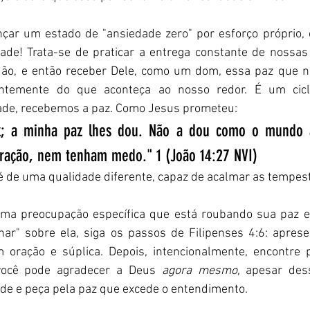
nçar um estado de "ansiedade zero" por esforço próprio, 
ade! Trata-se de praticar a entrega constante de nossas
dão, e então receber Dele, como um dom, essa paz que n
ntemente do que aconteça ao nosso redor. É um ciclo
ade, recebemos a paz. Como Jesus prometeu:
az; a minha paz lhes dou. Não a dou como o mundo a
ração, nem tenham medo." 1 (João 14:27 NVI)   
é de uma qualidade diferente, capaz de acalmar as tempest
 uma preocupação específica que está roubando sua paz 
ar" sobre ela, siga os passos de Filipenses 4:6: aprese
 oração e súplica. Depois, intencionalmente, encontre 
você pode agradecer a Deus 
agora mesmo
, apesar des
de e peça pela paz que excede o entendimento.