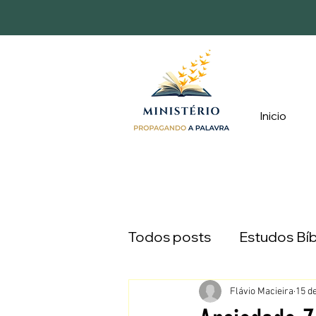
Inicio
Todos posts
Estudos Bíb
Devocionais
Caminh
Flávio Macieira
15 d