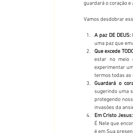
guardará o coração e 
Vamos desdobrar ess
A paz DE DEUS:
 
uma paz que eman
Que excede TODO
estar no meio 
experimentar uma
termos todas as 
Guardará o cor
sugerindo uma se
protegendo noss
invasões da ansi
Em Cristo Jesus:
É Nele que encon
é em Sua presenç