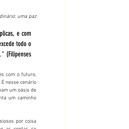
inário: uma paz 
licas, e com 
xcede todo o 
 (Filipenses 
s com o futuro, 
 É nesse cenário 
rnam um oásis de 
nta um caminho 
iosos por coisa 