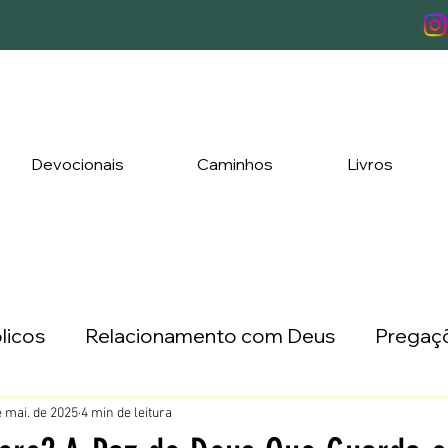
Devocionais
Caminhos
Livros
licos
Relacionamento com Deus
Pregaçõ
ada a Três
Lançamentos
e mai. de 2025
4 min de leitura