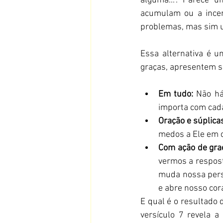
alguma...". Parece
acumulam ou a incer
problemas, mas sim um
Essa alternativa é u
graças, apresentem s
Em tudo:
 Não há
importa com cada
Oração e súplica
medos a Ele em c
Com ação de gra
vermos a respost
muda nossa pers
e abre nosso cor
E qual é o resultado
versículo 7 revela a