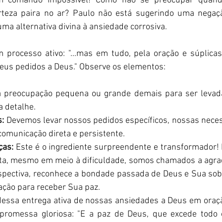
 um comando impossível! Como não se preocupar quand
teza paira no ar? Paulo não está sugerindo uma negação
a alternativa divina à ansiedade corrosiva.
m processo ativo: "...mas em tudo, pela oração e súplicas
eus pedidos a Deus." Observe os elementos:
 preocupação pequena ou grande demais para ser levada
 detalhe.
s:
 Devemos levar nossos pedidos específicos, nossas neces
omunicação direta e persistente.
ças:
 Este é o ingrediente surpreendente e transformador!
a, mesmo em meio à dificuldade, somos chamados a agrade
pectiva, reconhece a bondade passada de Deus e Sua sobe
ação para receber Sua paz.
 dessa entrega ativa de nossas ansiedades a Deus em oraçã
 promessa gloriosa: "E a paz de Deus, que excede todo 