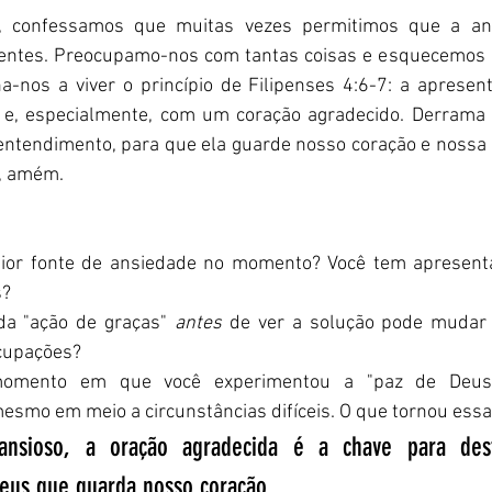
al, confessamos que muitas vezes permitimos que a an
entes. Preocupamo-nos com tantas coisas e esquecemos d
a-nos a viver o princípio de Filipenses 4:6-7: a apresen
 e, especialmente, com um coração agradecido. Derrama 
entendimento, para que ela guarde nosso coração e nossa 
, amém.
ior fonte de ansiedade no momento? Você tem apresenta
s?
da "ação de graças" 
antes
 de ver a solução pode mudar 
cupações?
omento em que você experimentou a "paz de Deus
esmo em meio a circunstâncias difíceis. O que tornou essa
sioso, a oração agradecida é a chave para dest
Deus que guarda nosso coração.