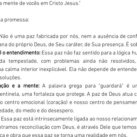
a mente de vocês em Cristo Jesus."
a promessa:
Não é uma paz fabricada por nós, nem a ausência de confl
a do próprio Deus, de Seu caráter, de Sua presença. É so
 o entendimento:
 Essa paz não faz sentido para a lógica 
da tempestade, com problemas ainda não resolvidos,
 calma interior inexplicável. Ela não depende de entende
soluções.
ação e a mente:
 A palavra grega para "guardará" é um 
ntinela, uma fortaleza que protege. A paz de Deus atua 
o centro emocional (coração) e nosso centro de pensamen
edade, do medo e do desespero.
 Essa paz está intrinsecamente ligada ao nosso relacionam
tramos reconciliação com Deus, é através Dele que temos a
a e obra que essa paz se torna uma realidade em nós.