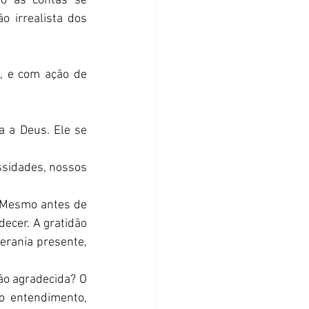
o as contas se 
 irrealista dos 
, e com ação de 
 a Deus. Ele se 
sidades, nossos 
 Mesmo antes de 
cer. A gratidão 
rania presente, 
o agradecida? O 
o entendimento, 