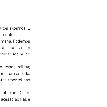
itos externos. É 
brenatural.
humana. Podemos 
 e ainda assim 
rmos tudo ou de 
termo militar, 
como um escudo, 
tos (mente) das 
ento com Cristo. 
cesso ao Pai, e 