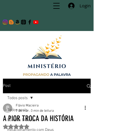
Login
Post
Todos posts
Flávio Macieira
Todos posts
7 de mar.
3 min de leitura
A PIOR TROCA DA HISTÓRIA
Estudos Bíblicos
Avaliado com NaN de 5 estrelas.
Relacionamento com Deus