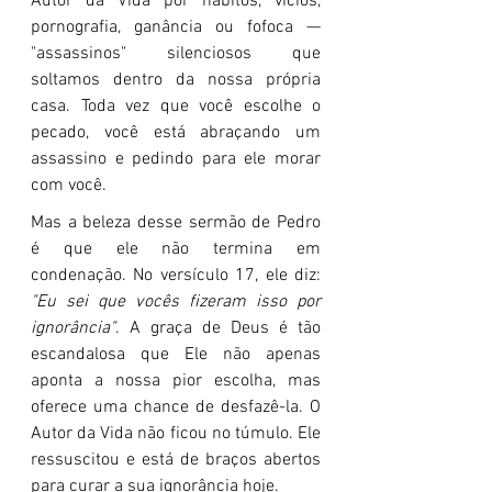
Autor da Vida por hábitos, vícios, 
pornografia, ganância ou fofoca — 
"assassinos" silenciosos que 
soltamos dentro da nossa própria 
casa. Toda vez que você escolhe o 
pecado, você está abraçando um 
assassino e pedindo para ele morar 
com você.
Mas a beleza desse sermão de Pedro 
é que ele não termina em 
condenação. No versículo 17, ele diz: 
"Eu sei que vocês fizeram isso por 
ignorância"
. A graça de Deus é tão 
escandalosa que Ele não apenas 
aponta a nossa pior escolha, mas 
oferece uma chance de desfazê-la. O 
Autor da Vida não ficou no túmulo. Ele 
ressuscitou e está de braços abertos 
para curar a sua ignorância hoje.