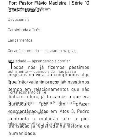
Por: Pastor Flávio Macieira | Série "O 
Pregações que Edificam
START" (Atos 3)
Devocionais
Caminhada a Três
Lançamentos
Coração cansado — descanso na graça
Ansiedade — aprendendo a confiar
T
odos nós já fizemos péssimos 
Sofrimento — quando a dor não passa
negócios na vida. Já compramos algo 
que não valia o preço, já investimos 
Direção — discernindo o caminho com
tempo em relacionamentos que não 
Fortalecimento da Fé
tinham futuro, já trocamos o que era 
Deuteronômio — Amar o Senhor no Cam
duradouro por um prazer 
momentâneo. Mas em Atos 3, Pedro 
De Pastor para Pastor
confronta a multidão com a pior 
Filipenses — Alegria Que Permanece
transação já registrada na história da 
humanidade.