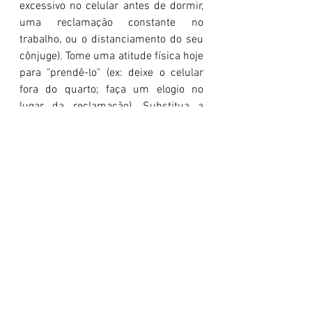
excessivo no celular antes de dormir, 
uma reclamação constante no 
trabalho, ou o distanciamento do seu 
cônjuge). Tome uma atitude física hoje 
para "prendê-lo" (ex: deixe o celular 
fora do quarto; faça um elogio no 
lugar da reclamação). Substitua a 
morte por vida.
3 Micro-Insights:
O que você escolhe alimentar 
hoje é o que vai devorar você 
amanhã se for a escolha errada.
A autossabotagem espiritual é 
rejeitar a cura porque nos 
acostumamos com a doença.
A ignorância atenua a culpa 
humana, mas só o 