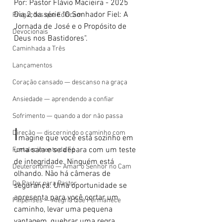
Por: Pastor Flávio Macieira - 2025 
Dia 2 da série "O Sonhador Fiel: A 
Pregações que Edificam
Jornada de José e o Propósito de 
Devocionais
Deus nos Bastidores".
Caminhada a Três
Lançamentos
Coração cansado — descanso na graça
Ansiedade — aprendendo a confiar
Sofrimento — quando a dor não passa
I
Direção — discernindo o caminho com
magine que você está sozinho em 
uma sala e se depara com um teste 
Fortalecimento da Fé
de integridade. Ninguém está 
Deuteronômio — Amar o Senhor no Cam
olhando. Não há câmeras de 
De Pastor para Pastor
segurança. Uma oportunidade se 
apresenta para você cortar um 
Filipenses — Alegria Que Permanece
caminho, levar uma pequena 
vantagem, quebrar uma regra 