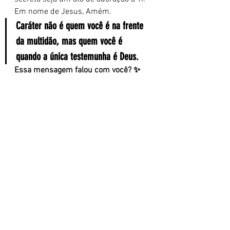
Em nome de Jesus, Amém.
Caráter não é quem você é na frente 
da multidão, mas quem você é 
quando a única testemunha é Deus.
Essa mensagem falou com você? ✨
Comente:
 Deixe sua reflexão 
abaixo. Amamos ler e interagir!
Compartilhe:
 Envie esta 
esperança para um amigo. Uma 
semente pode mudar um dia.
Aprofunde:
 Para continuar sua 
jornada e apoiar nossa missão, 
conheça nossos livros. 👉 
Veja 
todos os livros 
aqui:
https://www.propagandoap
alavra.com.br/livros
Pastor Flávio Macieira
Devocional
Confiança