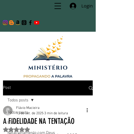
Login
Post
Todos posts
Flávio Macieira
Todos posts
13 de set. de 2025
3 min de leitura
A FIDELIDADE NA TENTAÇÃO
Estudos Bíblicos
Avaliado com NaN de 5 estrelas.
Relacionamento com Deus