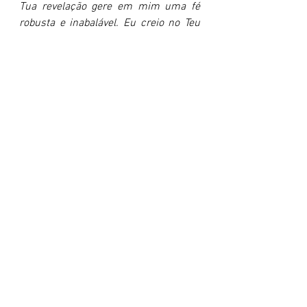
Tua revelação gere em mim uma fé 
robusta e inabalável. Eu creio no Teu 
registro eterno. Em nome de Jesus. 
Amém.
Essa mensagem falou com você? 📖
Comente aqui embaixo: 
"Minha fé tem 
fundamento"
 e marque alguém que 
precisa sair do "achismo" espiritual.
Aprofunde sua jornada de fé com 
meus livros. Clique aqui para 
conhecer:
https://www.propagandoa
palavra.com.br/livros
Pastor Flávio Macieira
devocional diário
estudo bíblico
João 20:31
fé e razão
origem da fé
sola scriptura
fundamento cristão.
Devocionais