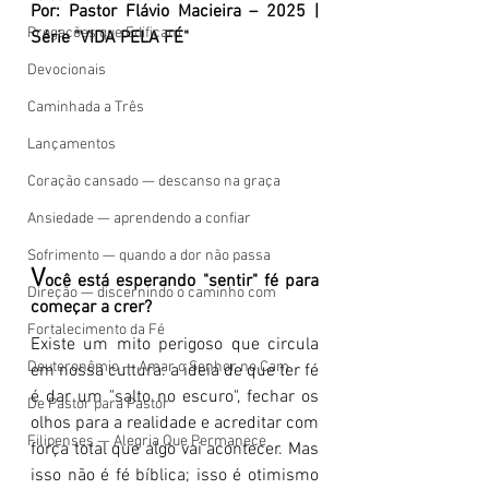
Por: Pastor Flávio Macieira – 2025 | 
Pregações que Edificam
Série "VIDA PELA FÉ"
Devocionais
Caminhada a Três
Lançamentos
Coração cansado — descanso na graça
Ansiedade — aprendendo a confiar
Sofrimento — quando a dor não passa
V
ocê está esperando "sentir" fé para 
Direção — discernindo o caminho com
começar a crer?
Fortalecimento da Fé
Existe um mito perigoso que circula 
Deuteronômio — Amar o Senhor no Cam
em nossa cultura: a ideia de que ter fé 
é dar um "salto no escuro", fechar os 
De Pastor para Pastor
olhos para a realidade e acreditar com 
Filipenses — Alegria Que Permanece
força total que algo vai acontecer. Mas 
isso não é fé bíblica; isso é otimismo 