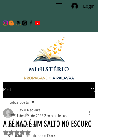
Login
Post
Todos posts
Flávio Macieira
Todos posts
1 de dez. de 2025
2 min de leitura
A FÉ NÃO É UM SALTO NO ESCURO
Estudos Bíblicos
Avaliado com NaN de 5 estrelas.
Relacionamento com Deus