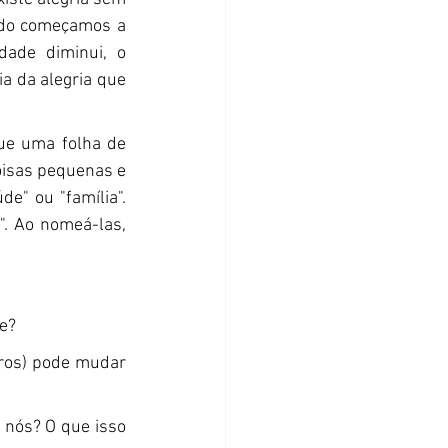
ndo começamos a 
de diminui, o 
a da alegria que 
ue uma folha de 
oisas pequenas e 
e" ou "família". 
". Ao nomeá-las, 
te?
ros) pode mudar 
 nós? O que isso 