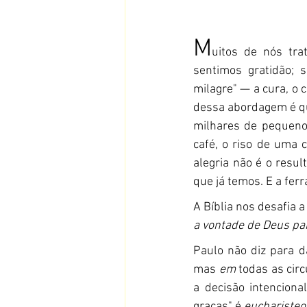
M
uitos de nós tra
sentimos gratidão; s
milagre" — a cura, o
dessa abordagem é qu
milhares de pequeno
café, o riso de uma 
alegria não é o resu
que já temos. E a fer
A Bíblia nos desafia a
a vontade de Deus par
Paulo não diz para 
mas 
em
 todas as circ
a decisão intenciona
graças" é 
eucharisteo