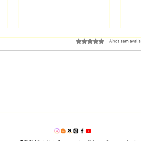
Avaliado com 0 de 5 estrela
Ainda sem avali
A Oração Que Pede Para Entrar
Não Te