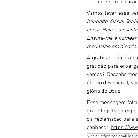
diz sobre o coraç
Vamos levar essa ve
bondade diária. Tenh
cerca. Hoje, eu escol
Ensina-me a nomear 
meu vazio em alegri
A gratidão não é a co
gratidão para enxerga
vemos? Descobrimos
último devocional, va
glória de Deus.
Essa mensagem falou 
grato hoje (seja espe
da reclamação para a
conhecer: 
https://ww
vida cristã
devocional
Jesus