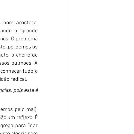
 bom acontece, 
rando o "grande 
mos. O problema 
to, perdemos os 
to: o cheiro de 
ssos pulmões. A 
conhecer tudo o 
dão radical.
ias, pois esta é 
emos pelo mal), 
não um reflexo. É 
grega para "dar 
xiste alegria sem 