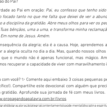
ão do Pai?
rdade ao Pai em oração: 
Pai, eu confesso que tenho sido 
o focado tanto no que me falta que deixei de ver a abund
ho a disciplina da gratidão. Abre meus olhos para ver os pe
Tuas bênçãos, uma a uma, e transforma minha reclamação
a. Em nome de Jesus. Amém.
nsequência da alegria; ela é a causa. Hoje, aprendemos a
r a alegria oculta no dia a dia. Mas, quando nossos olhos
 que o mundo não é apenas funcional, mas mágico. Am
mos recuperar a capacidade de viver com maravilhamento in
com você? ✨ Comente aqui embaixo 3 coisas pequenas pel
cífico!). Compartilhe este devocional com alguém que prec
 gratidão. Aprofunde sua jornada de fé com meus livros. C
w.propagandoapalavra.com.br/livros
gratidão
graça
oração
alegria
contentamento
saúde mental
disciplina espirit