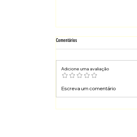
Comentários
Adicione uma avaliação
Quando o Não de Deus Também É Santo
Escreva um comentário