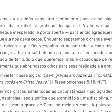
tamos a gratidão como um sentimento passivo: se algo
e o dia é difícil, a gratidão desaparece. Vivemos espe
 cheque inesperado, a porta aberta — para então agradecer
e ela nos deixa cegos. Enquanto esperamos o grande even
s milagres que Deus espalha ao nosso redor a cada minu
criança, a luz do sol batendo na janela, o ar enchendo no
ltado de ter tudo o que queremos, mas a capacidade de re
ramenta que abre nossos olhos para essa realidade é a grati
 inverter nossa lógica: 
“Deem graças em todas as circunstânc
a vocês em Cristo Jesus.”
 (1 Tessalonicenses 5:18, NVT).
darmos graças 
pelas
 todas as circunstâncias (não agradec
unstâncias. Isso significa que a gratidão é uma disciplina, 
l de caçar a graça de Deus no meio do caos. A palavra 
, que tem em sua raiz 
charis
 (graça) e 
chara
 (alegria). Não e