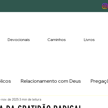
Devocionais
Caminhos
Livros
licos
Relacionamento com Deus
Pregaçõ
ada a Três
Lançamentos
e nov. de 2025
3 min de leitura