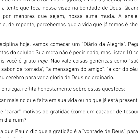
 é a lente que foca nossa visão na bondade de Deus. Qua
 por menores que sejam, nossa alma muda. A ansieda
e, de repente, percebemos que a vida que já temos é chei
isciplina hoje, vamos começar um "Diário da Alegria". Peg
otas do celular. Sua meta não é pedir nada, mas listar 10 c
is você é grato 
hoje
. Não vale coisas genéricas como "saúd
 sabor da torrada", "a mensagem do amigo", "a cor do céu
eu cérebro para ver a glória de Deus no ordinário.
 entrega, reflita honestamente sobre estas questões:
ar mais no que falta em sua vida ou no que já está presen
e "caçar" motivos de gratidão (como um caçador de tesou
 dia ruim?
a que Paulo diz que a gratidão é a "vontade de Deus" para