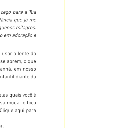
cego para a Tua 
ância que já me 
quenos milagres. 
 em adoração e 
 usar a lente da 
 se abrem, o que 
anhã, em nosso 
fantil diante da 
as quais você é 
isa mudar o foco 
lique aqui para 
ual