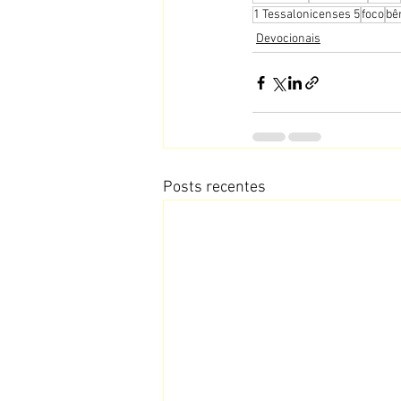
1 Tessalonicenses 5
foco
bê
Devocionais
Posts recentes