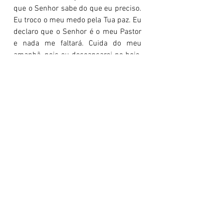
que o Senhor sabe do que eu preciso. 
Eu troco o meu medo pela Tua paz. Eu 
declaro que o Senhor é o meu Pastor 
e nada me faltará. Cuida do meu 
amanhã, pois eu descansarei no hoje. 
Em nome de Jesus, amém."
Essa mensagem falou com você? 🌍
Comente aqui embaixo: 
"Jeová 
Jireh"
 (O Senhor Proverá) se você 
confia no sustento dEle.
Aprofunde sua jornada de fé com 
meus livros. Clique aqui para 
conhecer: 
https://www.propagandoapalavra.co
m.br/livros
Pastor Flávio Macieira
devocional diário
Filhos do Rei
confiança
Ansiedade
Brennan Manning
provisão divina
Mateus 6