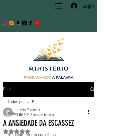
Login
Post
Todos posts
Flávio Macieira
Todos posts
4 de jan.
2 min de leitura
A ANSIEDADE DA ESCASSEZ
Estudos Bíblicos
Avaliado com NaN de 5 estrelas.
Relacionamento com Deus