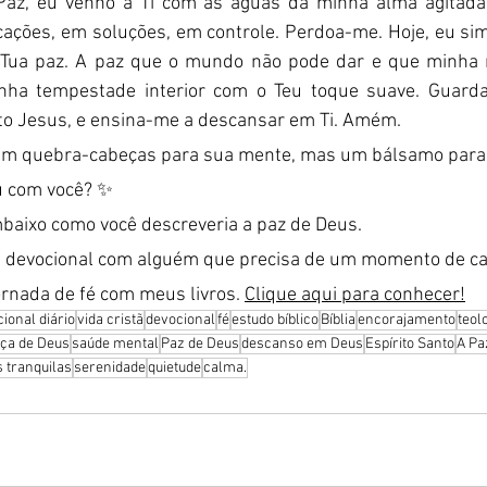
 Paz, eu venho a Ti com as águas da minha alma agitada
cações, em soluções, em controle. Perdoa-me. Hoje, eu si
 Tua paz. A paz que o mundo não pode dar e que minha 
nha tempestade interior com o Teu toque suave. Guarda
o Jesus, e ensina-me a descansar em Ti. Amém.
 um quebra-cabeças para sua mente, mas um bálsamo para
 com você? ✨
mbaixo como você descreveria a paz de Deus.
e devocional com alguém que precisa de um momento de ca
ornada de fé com meus livros. 
Clique aqui para conhecer!
ional diário
vida cristã
devocional
fé
estudo bíblico
Bíblia
encorajamento
teol
ça de Deus
saúde mental
Paz de Deus
descanso em Deus
Espírito Santo
A Pa
 tranquilas
serenidade
quietude
calma.