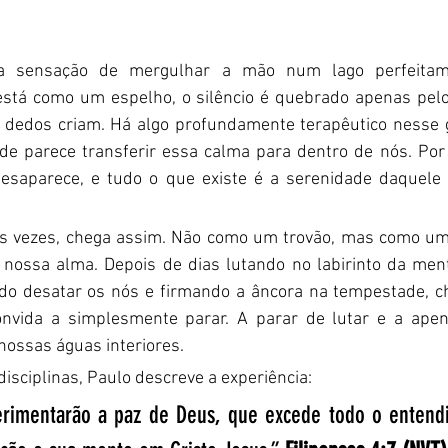
a sensação de mergulhar a mão num lago perfeitame
stá como um espelho, o silêncio é quebrado apenas pelo
dedos criam. Há algo profundamente terapêutico nesse g
ude parece transferir essa calma para dentro de nós. Po
esaparece, e tudo o que existe é a serenidade daquele 
as vezes, chega assim. Não como um trovão, mas como um
a nossa alma. Depois de dias lutando no labirinto da ment
ando desatar os nós e firmando a âncora na tempestade, 
vida a simplesmente parar. A parar de lutar e a apena
ossas águas interiores.
disciplinas, Paulo descreve a experiência:
erimentarão a paz de Deus, que excede todo o entend