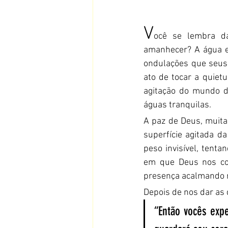
V
ocê se lembra d
amanhecer? A água e
ondulações que seus 
ato de tocar a quiet
agitação do mundo d
águas tranquilas.
A paz de Deus, muit
superfície agitada d
peso invisível, tent
em que Deus nos con
presença acalmando n
Depois de nos dar as 
“Então vocês exp