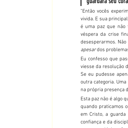
guardará seu cora
"Então vocês experim
vivida. E sua principa
é uma paz que não fa
véspera da crise fi
apesar
 dos problema
Eu confesso que pas
viesse da resolução d
Se eu pudesse apena
outra categoria. Uma
na própria presença 
Esta paz não é algo q
quando praticamos o
em Cristo, a guarda
confiança e da discip