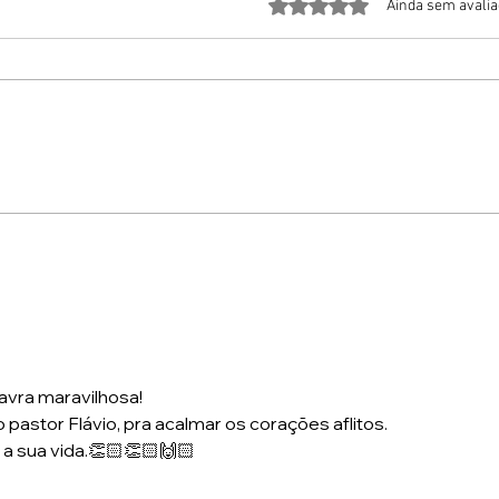
Avaliado com 0 de 5 estrela
Ainda sem avali
A Oraç
Quando o Não de Deus Também É Santo
.
vra maravilhosa! 
pastor Flávio, pra acalmar os corações aflitos.
 sua vida.👏🏻👏🏻🙌🏻