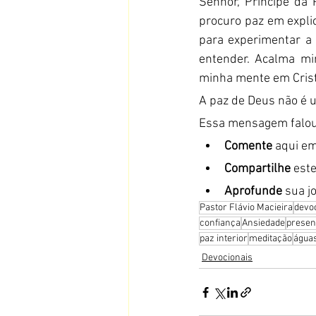
Senhor, Príncipe da
procuro paz em expli
para experimentar a
entender. Acalma mi
minha mente em Crist
A paz de Deus não é
Essa mensagem falou
Comente
 aqui e
Compartilhe
 est
Aprofunde
 sua j
Pastor Flávio Macieira
devoc
confiança
Ansiedade
presen
paz interior
meditação
águas
Devocionais