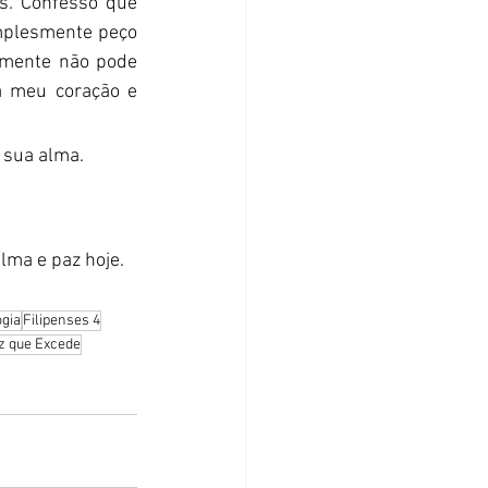
s. Confesso que 
mplesmente peço 
mente não pode 
 meu coração e 
 sua alma.
lma e paz hoje.
ogia
Filipenses 4
z que Excede