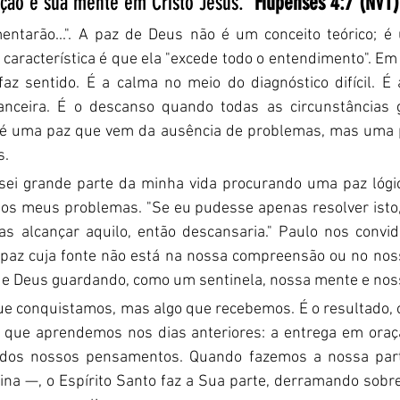
ção e sua mente em Cristo Jesus.” 
Filipenses 4:7 (NVT)
entarão...". A paz de Deus não é um conceito teórico; é 
l característica é que ela "excede todo o entendimento". Em 
z sentido. É a calma no meio do diagnóstico difícil. É 
nanceira. É o descanso quando todas as circunstâncias 
s.
sei grande parte da minha vida procurando uma paz lógi
os meus problemas. "Se eu pudesse apenas resolver isto, 
s alcançar aquilo, então descansaria." Paulo nos convi
 paz cuja fonte não está na nossa compreensão ou no noss
de Deus guardando, como um sentinela, nossa mente e nos
ue conquistamos, mas algo que recebemos. É o resultado, o
 que aprendemos nos dias anteriores: a entrega em oraç
 dos nossos pensamentos. Quando fazemos a nossa part
lina —, o Espírito Santo faz a Sua parte, derramando sob