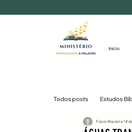
Inicio
Todos posts
Estudos Bíb
Devocionais
Caminh
Flávio Macieira
18 de