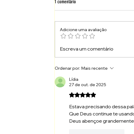
1 comentário
Adicione uma avaliação
Fortaleça Quem Continuará o Caminho
Escreva um comentário
Ordenar por:
Mais recente
Lídia
27 de out. de 2025
Avaliado com 5 de 5 estrelas
Estava precisando dessa pala
Que Deus continue te usando 
Deus abençoe grandemente a
Curtir
Responder