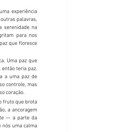
uma experiência 
outras palavras, 
a serenidade na 
gritam para nos 
desesperarmos. Não é uma paz que vem da ausência de problemas, mas uma paz que floresce 
ca. Uma paz que 
então teria paz. 
da a uma paz de 
o controle, mas 
so coração.
 fruto que brota 
ão, a ancoragem 
e — a parte da 
re nós uma calma 