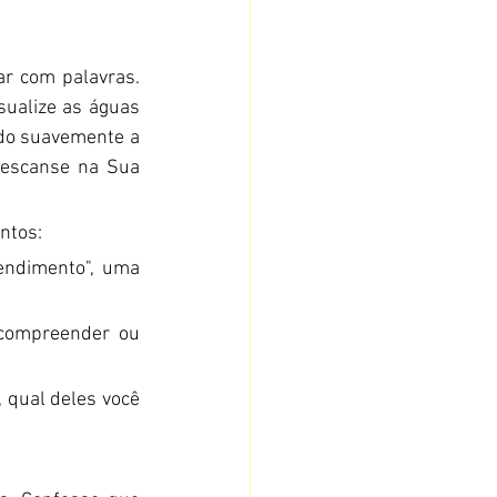
r com palavras. 
sualize as águas 
do suavemente a 
escanse na Sua 
ntos:
ndimento", uma 
 compreender ou 
qual deles você 