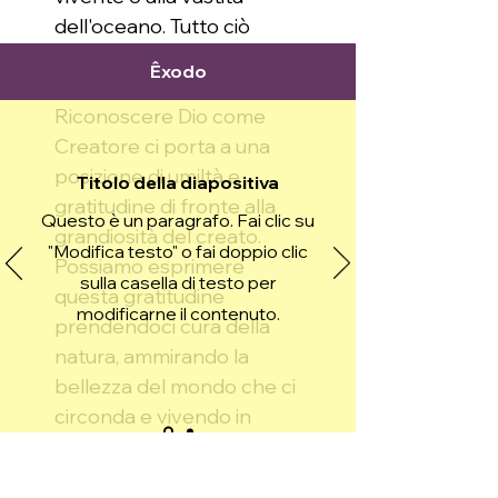
dell'oceano. Tutto ciò
rivela la grandezza e la
Êxodo
creatività di Dio.
Riconoscere Dio come
Creatore ci porta a una
posizione di umiltà e
Titolo della diapositiva
gratitudine di fronte alla
Questo è un paragrafo. Fai clic su
grandiosità del creato.
"Modifica testo" o fai doppio clic
Possiamo esprimere
sulla casella di testo per
questa gratitudine
modificarne il contenuto.
prendendoci cura della
natura, ammirando la
bellezza del mondo che ci
circonda e vivendo in
armonia con il creato,
riconoscendo che tutte le