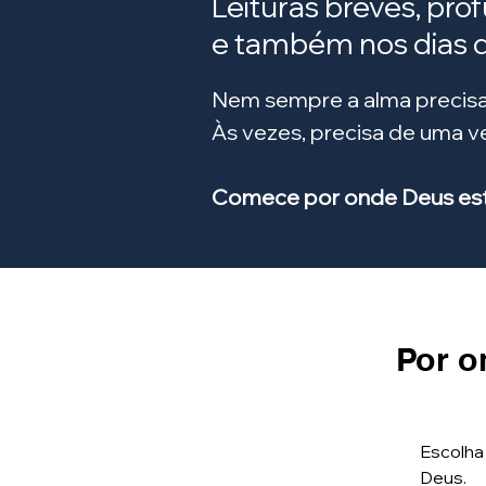
Leituras breves, pro
e também nos dias di
Nem sempre a alma precisa
Às vezes, precisa de uma 
Comece por onde Deus está
Por o
Escolha
Deus.