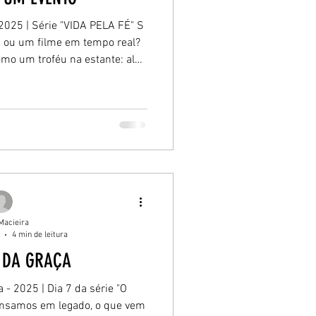
 2025 | Série "VIDA PELA FÉ" S
ga ou um filme em tempo real?
omo um troféu na estante: algo
ás, num acampamento ou num
ra só serve de lembrança. "Eu
em. Mas a fé bíblica não é um
movimento no presente. Ao
mento da Fé
ão 20:31, o apóstolo conecta a
 de uma forma g
Macieira
4 min de leitura
 DA GRAÇA
e Permanece
a - 2025 | Dia 7 da série "O
nsamos em legado, o que vem