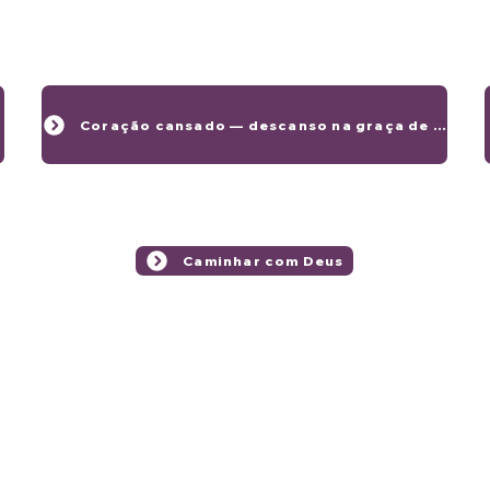
Coração cansado — descanso na graça de Deus
Caminhar com Deus