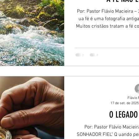
Por: Pastor Flávio Macieira –
endendo a confiar
ua fé é uma fotografia anti
Muitos cristãos tratam a fé c
que conquistaram anos atr
ando a dor não passa
culto emocionante, e que ago
aceitei Jesus em 1998", diz
marco no passado; é um 
rnindo o caminho com
Fortaleci
encerrar seu propósito em Jo
crença à vida
 Amar o Senhor no Cam
Flávio 
17 de set. de 2025
O LEGADO
astor
Filipenses — Alegria Qu
Por: Pastor Flávio Macieir
SONHADOR FIEL" Q uando pe