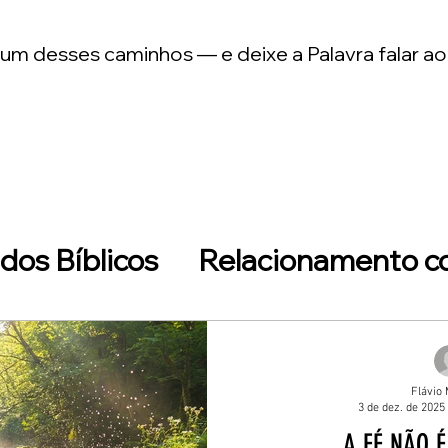
m desses caminhos — e deixe a Palavra falar ao
dos Bíblicos
Relacionamento c
dificam
Devocionais
Caminha
Flávio 
3 de dez. de 2025
Coração cansado — descanso na 
A FÉ NÃO 