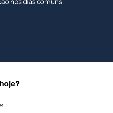
ração nos dias comuns
 hoje?
de