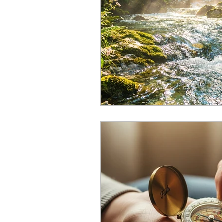
Ansiedade — apr
Sofrimento — qu
Direção — disce
Deuteronômio —
De Pastor para P