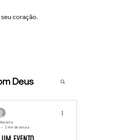
 seu coração.
om Deus
da a Três
Macieira
2 min de leitura
graça
É UM EVENTO