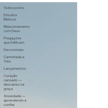
Todos posts
Estudos
Bíblicos
Relacionamento
com Deus
Pregações
que Edificam
Devocionais
Caminhada a
Três
Lançamentos
Coração
cansado —
descanso na
graça
Ansiedade —
aprendendo a
confiar