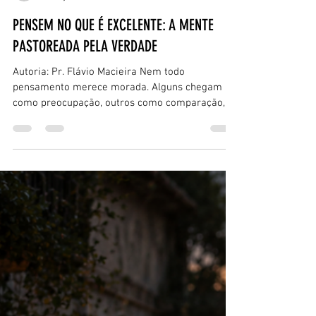
Flávio Macieira
26 de jun.
3 min de leitura
PENSEM NO QUE É EXCELENTE: A MENTE
PASTOREADA PELA VERDADE
Autoria: Pr. Flávio Macieira Nem todo
pensamento merece morada. Alguns chegam
como preocupação, outros como comparação,
medo, impureza, cinismo, ressentimento ou
distração. A mente se enche de ruídos, e aquilo
que parecia apenas “um pensamento
passageiro” começa a formar nossa maneira de
sentir, reagir e viver. Por isso, Paulo não trata a
mente como terreno neutro. Ele nos chama a
discernir, escolher e cultivar: pensem no que é
excelente. Em Filipenses 4.8, Paulo orienta a ig