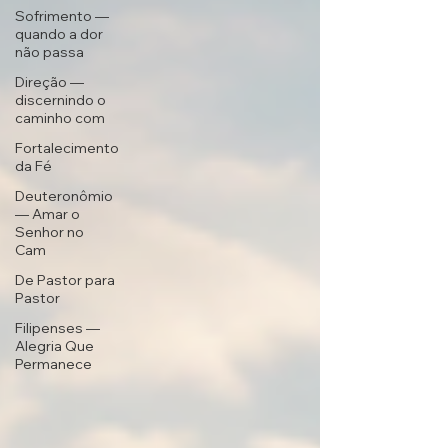
Sofrimento —
quando a dor
não passa
Direção —
discernindo o
caminho com
Fortalecimento
da Fé
Deuteronômio
— Amar o
Senhor no
Cam
De Pastor para
Pastor
Filipenses —
Alegria Que
Permanece