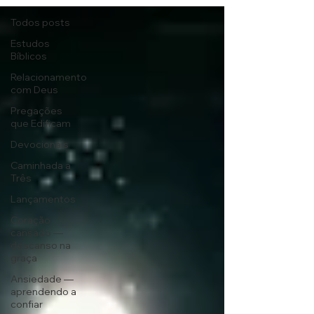
Todos posts
Estudos
Bíblicos
Relacionamento
com Deus
Pregações
que Edificam
Devocionais
Caminhada a
Três
Lançamentos
Coração
cansado —
descanso na
graça
Ansiedade —
aprendendo a
confiar