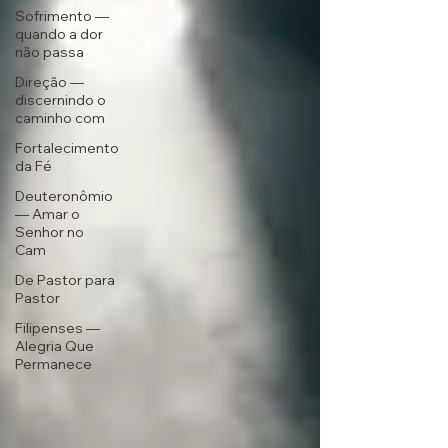
Sofrimento —
quando a dor
não passa
Direção —
discernindo o
caminho com
Fortalecimento
da Fé
Deuteronômio
— Amar o
Senhor no
Cam
De Pastor para
Pastor
Filipenses —
Alegria Que
Permanece